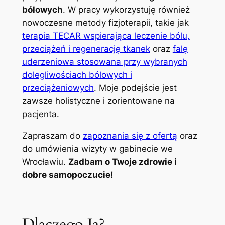
bólowych
. W pracy wykorzystuję również
nowoczesne metody fizjoterapii, takie jak
terapia TECAR wspierająca leczenie bólu,
przeciążeń i regenerację tkanek
oraz
falę
uderzeniowa stosowana przy wybranych
dolegliwościach bólowych i
przeciążeniowych
. Moje podejście jest
zawsze holistyczne i zorientowane na
pacjenta.
Zapraszam do
zapoznania się z ofertą
oraz
do umówienia wizyty w gabinecie we
Wrocławiu.
Zadbam o Twoje zdrowie i
dobre samopoczucie!
Dlaczego Ja?