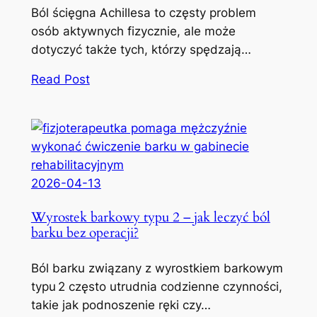
Ból ścięgna Achillesa to częsty problem
osób aktywnych fizycznie, ale może
dotyczyć także tych, którzy spędzają…
Read Post
2026-04-13
Wyrostek barkowy typu 2 – jak leczyć ból
barku bez operacji?
Ból barku związany z wyrostkiem barkowym
typu 2 często utrudnia codzienne czynności,
takie jak podnoszenie ręki czy…