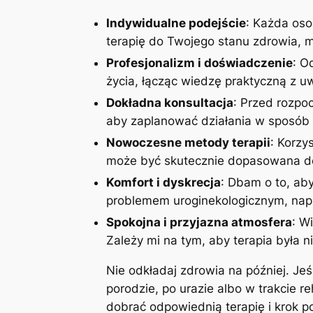
Indywidualne podejście
: Każda oso
terapię do Twojego stanu zdrowia, mo
Profesjonalizm i doświadczenie
: O
życia, łącząc wiedzę praktyczną z 
Dokładna konsultacja
: Przed rozpoc
aby zaplanować działania w sposób 
Nowoczesne metody terapii
: Korzy
może być skutecznie dopasowana do
Komfort i dyskrecja
: Dbam o to, aby
problemem uroginekologicznym, napi
Spokojna i przyjazna atmosfera
: W
Zależy mi na tym, aby terapia była n
Nie odkładaj zdrowia na później. Je
porodzie, po urazie albo w trakcie r
dobrać odpowiednią terapię i krok 