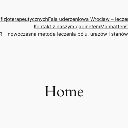
 fizjoterapeutycznych
Fala uderzeniowa Wrocław – leczeni
Kontakt z naszym gabinetem
Manhatten
O
R – nowoczesna metoda leczenia bólu, urazów i stanów
Home