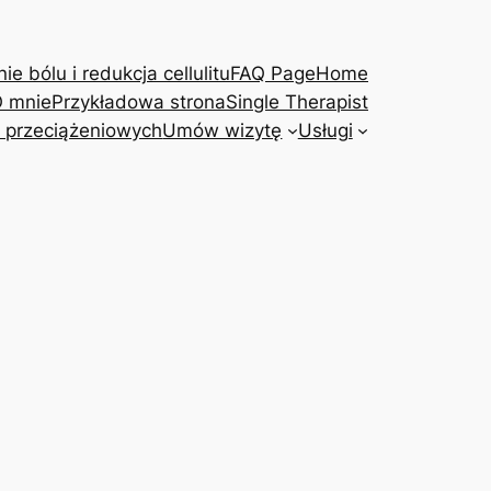
e bólu i redukcja cellulitu
FAQ Page
Home
 mnie
Przykładowa strona
Single Therapist
 przeciążeniowych
Umów wizytę
Usługi