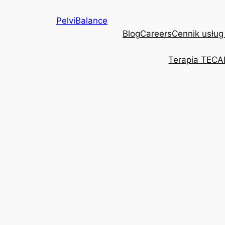
Przejdź
PelviBalance
do
Blog
Careers
Cennik usług
treści
Terapia TECA