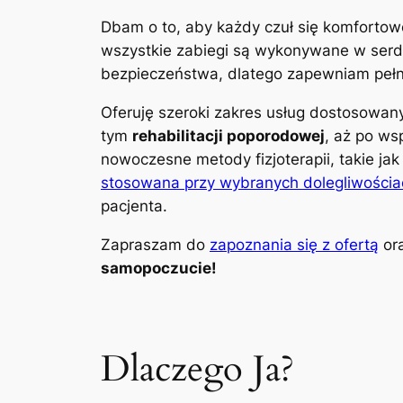
Dbam o to, aby każdy czuł się komfortow
wszystkie zabiegi są wykonywane w serdec
bezpieczeństwa, dlatego zapewniam pełną
Oferuję szeroki zakres usług dostosowa
tym
rehabilitacji poporodowej
, aż po ws
nowoczesne metody fizjoterapii, takie ja
stosowana przy wybranych dolegliwościa
pacjenta.
Zapraszam do
zapoznania się z ofertą
ora
samopoczucie!
Dlaczego Ja?