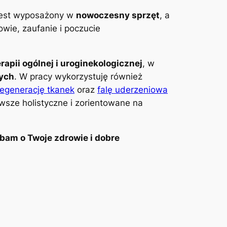
 jest wyposażony w
nowoczesny sprzęt
, a
wie, zaufanie i poczucie
erapii ogólnej i uroginekologicznej
, w
wych
. W pracy wykorzystuję również
regenerację tkanek
oraz
falę uderzeniowa
awsze holistyczne i zorientowane na
bam o Twoje zdrowie i dobre