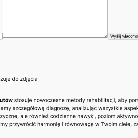
eutów
stosuje nowoczesne metody rehabilitacji, aby po
zamy szczegółową diagnozę, analizując wszystkie aspe
zyczne, ale również codzienne nawyki, poziom aktywnoś
y przywrócić harmonię i równowagę w Twoim ciele, zap