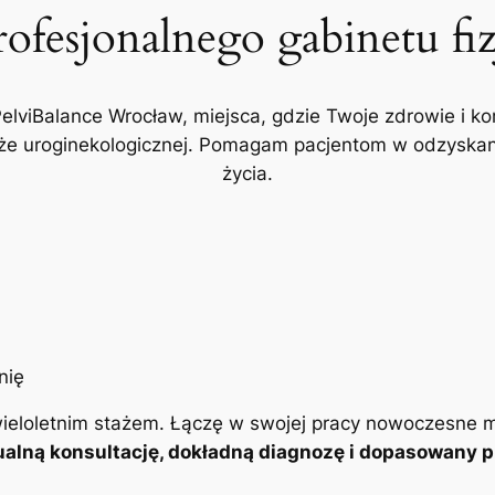
rofesjonalnego gabinetu fi
PelviBalance Wrocław, miejsca, gdzie Twoje zdrowie i ko
akże uroginekologicznej. Pomagam pacjentom w odzyskani
życia.
ieloletnim stażem. Łączę w swojej pracy nowoczesne m
alną konsultację, dokładną diagnozę i dopasowany pl