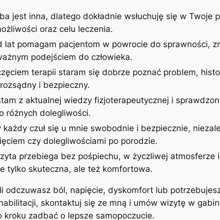
ba jest inna, dlatego dokładnie wsłuchuję się w Twoje p
żliwości oraz celu leczenia.
d lat pomagam pacjentom w powrocie do sprawności, zm
uważnym podejściem do człowieka.
zęciem terapii staram się dobrze poznać problem, histor
rozsądny i bezpieczny.
stam z aktualnej wiedzy fizjoterapeutycznej i sprawdzon
 różnych dolegliwości.
 każdy czuł się u mnie swobodnie i bezpiecznie, niezale
ęciem czy dolegliwościami po porodzie.
izyta przebiega bez pośpiechu, w życzliwej atmosferze
ie tylko skuteczna, ale też komfortowa.
śli odczuwasz ból, napięcie, dyskomfort lub potrzebujes
ehabilitacji, skontaktuj się ze mną i umów wizytę w gab
po kroku zadbać o lepsze samopoczucie.