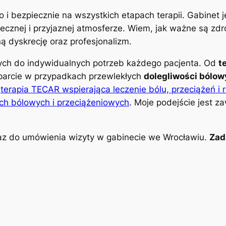
o i bezpiecznie na wszystkich etapach terapii. Gabinet
znej i przyjaznej atmosferze. Wiem, jak ważne są zdro
 dyskrecję oraz profesjonalizm.
nych do indywidualnych potrzeb każdego pacjenta. Od
t
parcie w przypadkach przewlekłych
dolegliwości bólo
k
terapia TECAR wspierająca leczenie bólu, przeciążeń i 
ch bólowych i przeciążeniowych
. Moje podejście jest z
z do umówienia wizyty w gabinecie we Wrocławiu.
Zad