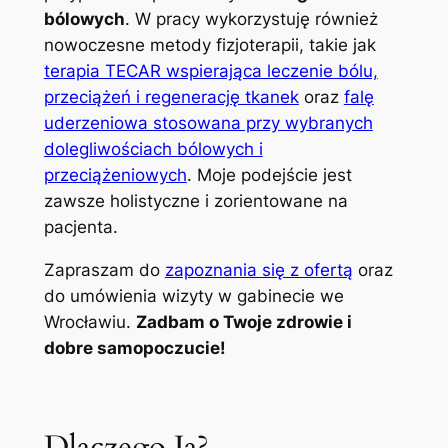
bólowych
. W pracy wykorzystuję również
nowoczesne metody fizjoterapii, takie jak
terapia TECAR wspierająca leczenie bólu,
przeciążeń i regenerację tkanek
oraz
falę
uderzeniowa stosowana przy wybranych
dolegliwościach bólowych i
przeciążeniowych
. Moje podejście jest
zawsze holistyczne i zorientowane na
pacjenta.
Zapraszam do
zapoznania się z ofertą
oraz
do umówienia wizyty w gabinecie we
Wrocławiu.
Zadbam o Twoje zdrowie i
dobre samopoczucie!
Dlaczego Ja?