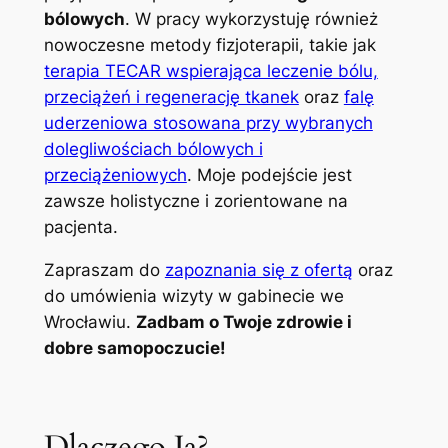
bólowych
. W pracy wykorzystuję również
nowoczesne metody fizjoterapii, takie jak
terapia TECAR wspierająca leczenie bólu,
przeciążeń i regenerację tkanek
oraz
falę
uderzeniowa stosowana przy wybranych
dolegliwościach bólowych i
przeciążeniowych
. Moje podejście jest
zawsze holistyczne i zorientowane na
pacjenta.
Zapraszam do
zapoznania się z ofertą
oraz
do umówienia wizyty w gabinecie we
Wrocławiu.
Zadbam o Twoje zdrowie i
dobre samopoczucie!
Dlaczego Ja?