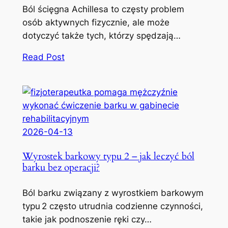
Ból ścięgna Achillesa to częsty problem
osób aktywnych fizycznie, ale może
dotyczyć także tych, którzy spędzają…
Read Post
2026-04-13
Wyrostek barkowy typu 2 – jak leczyć ból
barku bez operacji?
Ból barku związany z wyrostkiem barkowym
typu 2 często utrudnia codzienne czynności,
takie jak podnoszenie ręki czy…