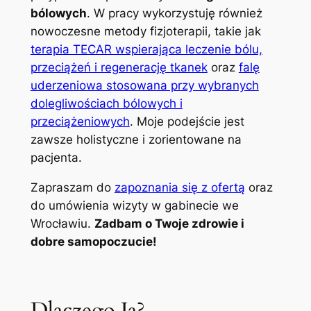
bólowych
. W pracy wykorzystuję również
nowoczesne metody fizjoterapii, takie jak
terapia TECAR wspierająca leczenie bólu,
przeciążeń i regenerację tkanek
oraz
falę
uderzeniowa stosowana przy wybranych
dolegliwościach bólowych i
przeciążeniowych
. Moje podejście jest
zawsze holistyczne i zorientowane na
pacjenta.
Zapraszam do
zapoznania się z ofertą
oraz
do umówienia wizyty w gabinecie we
Wrocławiu.
Zadbam o Twoje zdrowie i
dobre samopoczucie!
Dlaczego Ja?