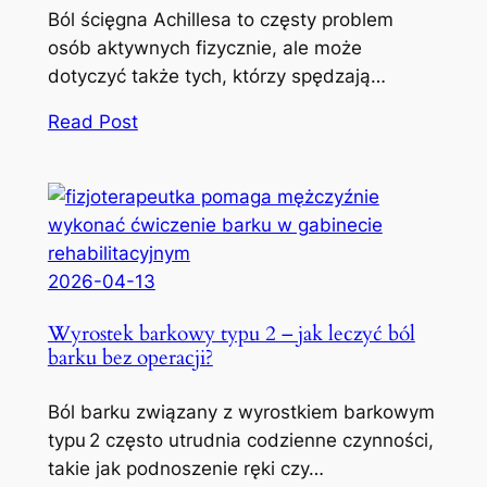
Ból ścięgna Achillesa to częsty problem
osób aktywnych fizycznie, ale może
dotyczyć także tych, którzy spędzają…
Read Post
2026-04-13
Wyrostek barkowy typu 2 – jak leczyć ból
barku bez operacji?
Ból barku związany z wyrostkiem barkowym
typu 2 często utrudnia codzienne czynności,
takie jak podnoszenie ręki czy…