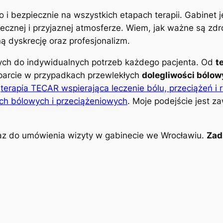
o i bezpiecznie na wszystkich etapach terapii. Gabinet
znej i przyjaznej atmosferze. Wiem, jak ważne są zdro
 dyskrecję oraz profesjonalizm.
nych do indywidualnych potrzeb każdego pacjenta. Od
t
parcie w przypadkach przewlekłych
dolegliwości bólo
k
terapia TECAR wspierająca leczenie bólu, przeciążeń i 
ch bólowych i przeciążeniowych
. Moje podejście jest z
z do umówienia wizyty w gabinecie we Wrocławiu.
Zad