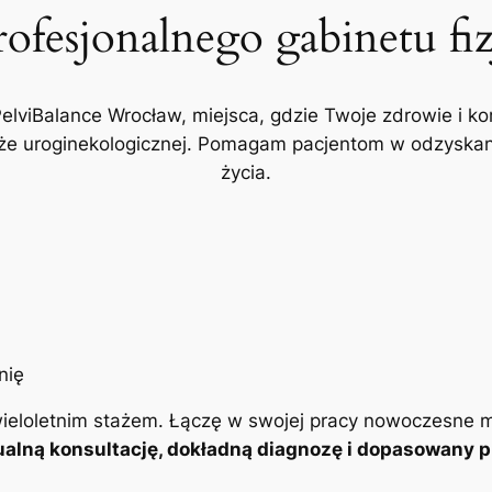
rofesjonalnego gabinetu fi
PelviBalance Wrocław, miejsca, gdzie Twoje zdrowie i ko
akże uroginekologicznej. Pomagam pacjentom w odzyskani
życia.
ieloletnim stażem. Łączę w swojej pracy nowoczesne m
alną konsultację, dokładną diagnozę i dopasowany pl