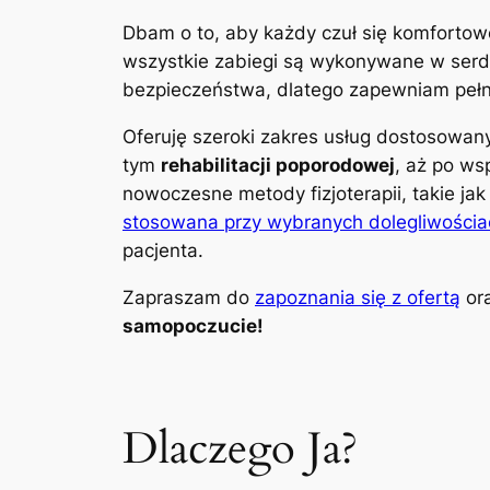
Dbam o to, aby każdy czuł się komfortow
wszystkie zabiegi są wykonywane w serdec
bezpieczeństwa, dlatego zapewniam pełną
Oferuję szeroki zakres usług dostosowa
tym
rehabilitacji poporodowej
, aż po ws
nowoczesne metody fizjoterapii, takie ja
stosowana przy wybranych dolegliwościa
pacjenta.
Zapraszam do
zapoznania się z ofertą
ora
samopoczucie!
Dlaczego Ja?