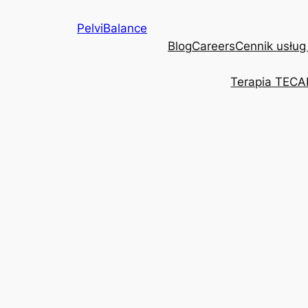
Przejdź
PelviBalance
do
Blog
Careers
Cennik usług
treści
Terapia TECA