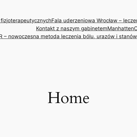
 fizjoterapeutycznych
Fala uderzeniowa Wrocław – leczeni
Kontakt z naszym gabinetem
Manhatten
O
R – nowoczesna metoda leczenia bólu, urazów i stanów
Home