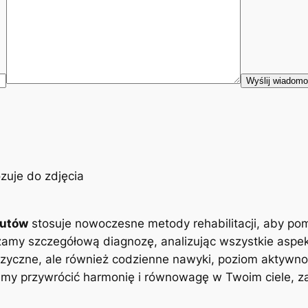
eutów
stosuje nowoczesne metody rehabilitacji, aby po
zamy szczegółową diagnozę, analizując wszystkie aspe
zyczne, ale również codzienne nawyki, poziom aktywnoś
y przywrócić harmonię i równowagę w Twoim ciele, zap