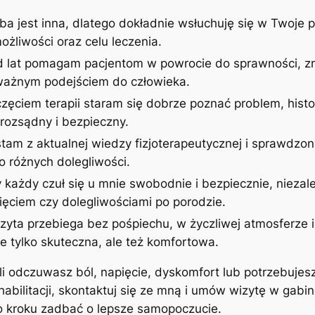
ba jest inna, dlatego dokładnie wsłuchuję się w Twoje p
żliwości oraz celu leczenia.
d lat pomagam pacjentom w powrocie do sprawności, zm
uważnym podejściem do człowieka.
zęciem terapii staram się dobrze poznać problem, histor
rozsądny i bezpieczny.
stam z aktualnej wiedzy fizjoterapeutycznej i sprawdzon
 różnych dolegliwości.
 każdy czuł się u mnie swobodnie i bezpiecznie, niezale
ęciem czy dolegliwościami po porodzie.
izyta przebiega bez pośpiechu, w życzliwej atmosferze
ie tylko skuteczna, ale też komfortowa.
śli odczuwasz ból, napięcie, dyskomfort lub potrzebujes
ehabilitacji, skontaktuj się ze mną i umów wizytę w gab
po kroku zadbać o lepsze samopoczucie.