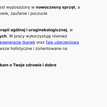
 jest wyposażony w
nowoczesny sprzęt
, a
wie, zaufanie i poczucie
erapii ogólnej i uroginekologicznej
, w
wych
. W pracy wykorzystuję również
regenerację tkanek
oraz
falę uderzeniowa
awsze holistyczne i zorientowane na
bam o Twoje zdrowie i dobre