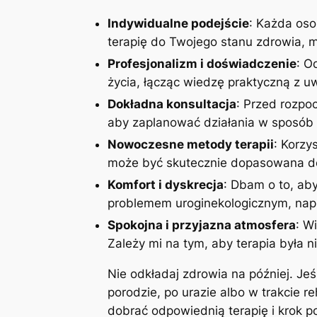
Indywidualne podejście
: Każda oso
terapię do Twojego stanu zdrowia, mo
Profesjonalizm i doświadczenie
: O
życia, łącząc wiedzę praktyczną z 
Dokładna konsultacja
: Przed rozpoc
aby zaplanować działania w sposób 
Nowoczesne metody terapii
: Korzy
może być skutecznie dopasowana do
Komfort i dyskrecja
: Dbam o to, aby
problemem uroginekologicznym, napi
Spokojna i przyjazna atmosfera
: W
Zależy mi na tym, aby terapia była n
Nie odkładaj zdrowia na później. Je
porodzie, po urazie albo w trakcie r
dobrać odpowiednią terapię i krok 