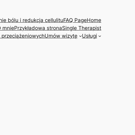
e bólu i redukcja cellulitu
FAQ Page
Home
 mnie
Przykładowa strona
Single Therapist
 przeciążeniowych
Umów wizytę
Usługi