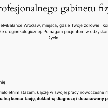
rofesjonalnego gabinetu fi
PelviBalance Wrocław, miejsca, gdzie Twoje zdrowie i ko
akże uroginekologicznej. Pomagam pacjentom w odzyskani
życia.
ieloletnim stażem. Łączę w swojej pracy nowoczesne m
alną konsultację, dokładną diagnozę i dopasowany pl