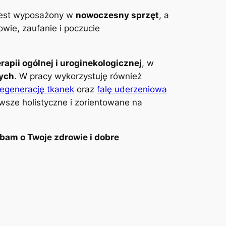
 jest wyposażony w
nowoczesny sprzęt
, a
wie, zaufanie i poczucie
erapii ogólnej i uroginekologicznej
, w
wych
. W pracy wykorzystuję również
regenerację tkanek
oraz
falę uderzeniowa
awsze holistyczne i zorientowane na
bam o Twoje zdrowie i dobre