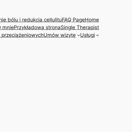
e bólu i redukcja cellulitu
FAQ Page
Home
 mnie
Przykładowa strona
Single Therapist
 przeciążeniowych
Umów wizytę
Usługi