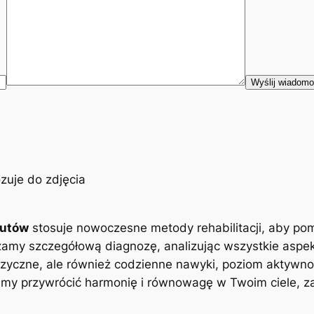
eutów
stosuje nowoczesne metody rehabilitacji, aby po
zamy szczegółową diagnozę, analizując wszystkie aspe
zyczne, ale również codzienne nawyki, poziom aktywnoś
y przywrócić harmonię i równowagę w Twoim ciele, zap