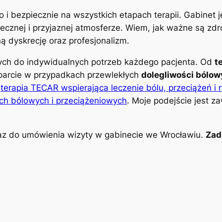
o i bezpiecznie na wszystkich etapach terapii. Gabinet
znej i przyjaznej atmosferze. Wiem, jak ważne są zdro
 dyskrecję oraz profesjonalizm.
nych do indywidualnych potrzeb każdego pacjenta. Od
t
parcie w przypadkach przewlekłych
dolegliwości bólo
k
terapia TECAR wspierająca leczenie bólu, przeciążeń i 
ch bólowych i przeciążeniowych
. Moje podejście jest z
z do umówienia wizyty w gabinecie we Wrocławiu.
Zad