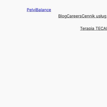
Przejdź
PelviBalance
do
Blog
Careers
Cennik usług
treści
Terapia TECA