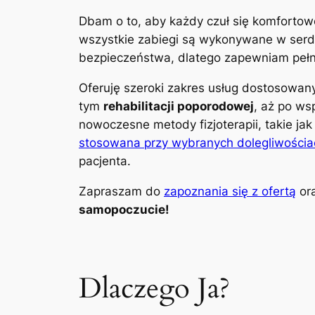
Dbam o to, aby każdy czuł się komfortow
wszystkie zabiegi są wykonywane w serdec
bezpieczeństwa, dlatego zapewniam pełną
Oferuję szeroki zakres usług dostosowa
tym
rehabilitacji poporodowej
, aż po ws
nowoczesne metody fizjoterapii, takie ja
stosowana przy wybranych dolegliwościa
pacjenta.
Zapraszam do
zapoznania się z ofertą
ora
samopoczucie!
Dlaczego Ja?