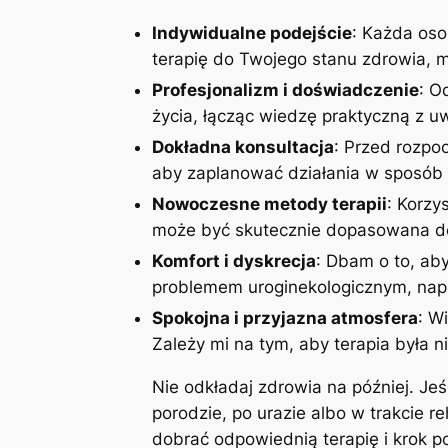
Indywidualne podejście
: Każda oso
terapię do Twojego stanu zdrowia, mo
Profesjonalizm i doświadczenie
: O
życia, łącząc wiedzę praktyczną z 
Dokładna konsultacja
: Przed rozpoc
aby zaplanować działania w sposób 
Nowoczesne metody terapii
: Korzy
może być skutecznie dopasowana do
Komfort i dyskrecja
: Dbam o to, aby
problemem uroginekologicznym, napi
Spokojna i przyjazna atmosfera
: W
Zależy mi na tym, aby terapia była n
Nie odkładaj zdrowia na później. Je
porodzie, po urazie albo w trakcie r
dobrać odpowiednią terapię i krok 