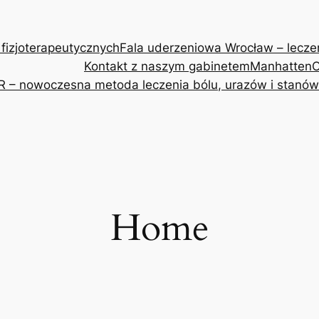
 fizjoterapeutycznych
Fala uderzeniowa Wrocław – leczeni
Kontakt z naszym gabinetem
Manhatten
O
R – nowoczesna metoda leczenia bólu, urazów i stanów
Home