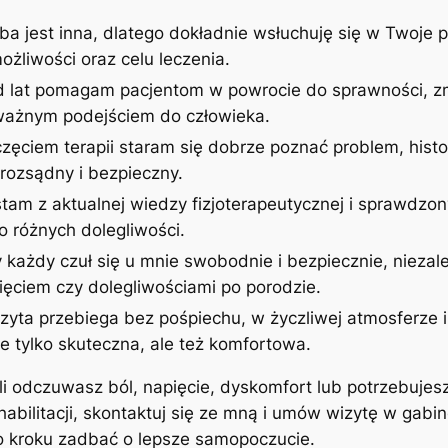
ba jest inna, dlatego dokładnie wsłuchuję się w Twoje p
żliwości oraz celu leczenia.
d lat pomagam pacjentom w powrocie do sprawności, zm
uważnym podejściem do człowieka.
zęciem terapii staram się dobrze poznać problem, histor
rozsądny i bezpieczny.
stam z aktualnej wiedzy fizjoterapeutycznej i sprawdzon
 różnych dolegliwości.
 każdy czuł się u mnie swobodnie i bezpiecznie, niezale
ęciem czy dolegliwościami po porodzie.
izyta przebiega bez pośpiechu, w życzliwej atmosferze
ie tylko skuteczna, ale też komfortowa.
śli odczuwasz ból, napięcie, dyskomfort lub potrzebujes
ehabilitacji, skontaktuj się ze mną i umów wizytę w gab
po kroku zadbać o lepsze samopoczucie.