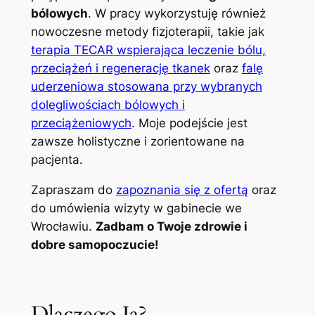
bólowych
. W pracy wykorzystuję również
nowoczesne metody fizjoterapii, takie jak
terapia TECAR wspierająca leczenie bólu,
przeciążeń i regenerację tkanek
oraz
falę
uderzeniowa stosowana przy wybranych
dolegliwościach bólowych i
przeciążeniowych
. Moje podejście jest
zawsze holistyczne i zorientowane na
pacjenta.
Zapraszam do
zapoznania się z ofertą
oraz
do umówienia wizyty w gabinecie we
Wrocławiu.
Zadbam o Twoje zdrowie i
dobre samopoczucie!
Dlaczego Ja?