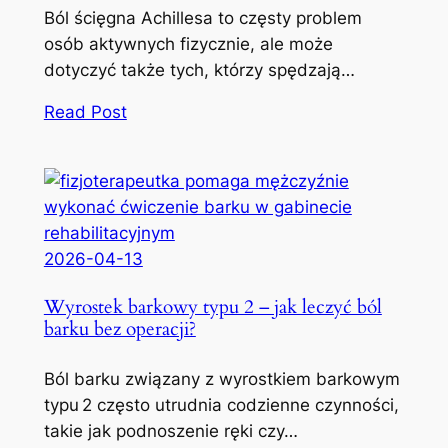
Ból ścięgna Achillesa to częsty problem
osób aktywnych fizycznie, ale może
dotyczyć także tych, którzy spędzają…
Read Post
2026-04-13
Wyrostek barkowy typu 2 – jak leczyć ból
barku bez operacji?
Ból barku związany z wyrostkiem barkowym
typu 2 często utrudnia codzienne czynności,
takie jak podnoszenie ręki czy…