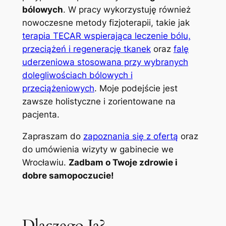
bólowych
. W pracy wykorzystuję również
nowoczesne metody fizjoterapii, takie jak
terapia TECAR wspierająca leczenie bólu,
przeciążeń i regenerację tkanek
oraz
falę
uderzeniowa stosowana przy wybranych
dolegliwościach bólowych i
przeciążeniowych
. Moje podejście jest
zawsze holistyczne i zorientowane na
pacjenta.
Zapraszam do
zapoznania się z ofertą
oraz
do umówienia wizyty w gabinecie we
Wrocławiu.
Zadbam o Twoje zdrowie i
dobre samopoczucie!
Dlaczego Ja?