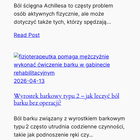
Ból ścięgna Achillesa to częsty problem
osób aktywnych fizycznie, ale może
dotyczyć także tych, którzy spędzają…
Read Post
2026-04-13
Wyrostek barkowy typu 2 – jak leczyć ból
barku bez operacji?
Ból barku związany z wyrostkiem barkowym
typu 2 często utrudnia codzienne czynności,
takie jak podnoszenie ręki czy…