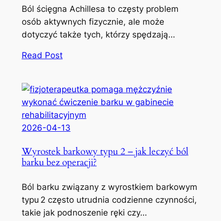
Ból ścięgna Achillesa to częsty problem
osób aktywnych fizycznie, ale może
dotyczyć także tych, którzy spędzają…
Read Post
2026-04-13
Wyrostek barkowy typu 2 – jak leczyć ból
barku bez operacji?
Ból barku związany z wyrostkiem barkowym
typu 2 często utrudnia codzienne czynności,
takie jak podnoszenie ręki czy…