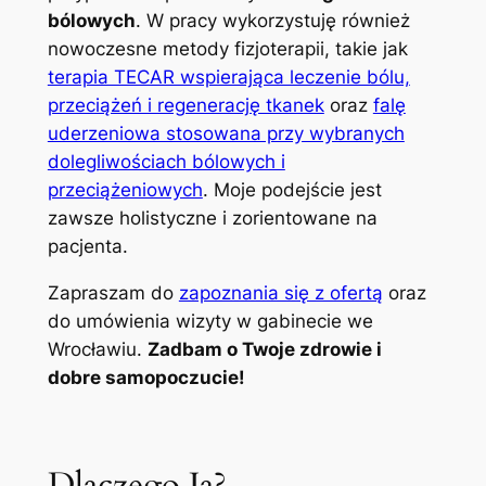
bólowych
. W pracy wykorzystuję również
nowoczesne metody fizjoterapii, takie jak
terapia TECAR wspierająca leczenie bólu,
przeciążeń i regenerację tkanek
oraz
falę
uderzeniowa stosowana przy wybranych
dolegliwościach bólowych i
przeciążeniowych
. Moje podejście jest
zawsze holistyczne i zorientowane na
pacjenta.
Zapraszam do
zapoznania się z ofertą
oraz
do umówienia wizyty w gabinecie we
Wrocławiu.
Zadbam o Twoje zdrowie i
dobre samopoczucie!
Dlaczego Ja?