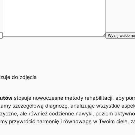
eutów
stosuje nowoczesne metody rehabilitacji, aby po
zamy szczegółową diagnozę, analizując wszystkie aspe
zyczne, ale również codzienne nawyki, poziom aktywnoś
y przywrócić harmonię i równowagę w Twoim ciele, zap