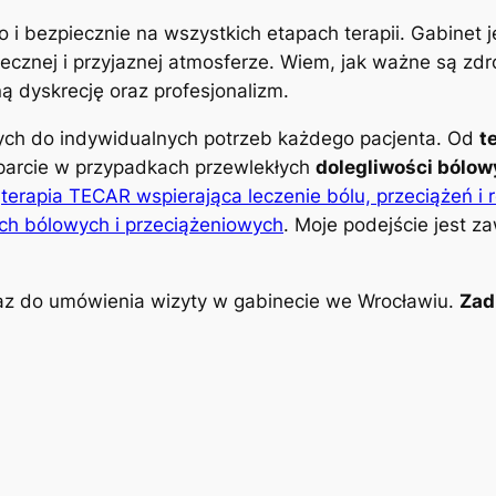
o i bezpiecznie na wszystkich etapach terapii. Gabinet
znej i przyjaznej atmosferze. Wiem, jak ważne są zdro
 dyskrecję oraz profesjonalizm.
nych do indywidualnych potrzeb każdego pacjenta. Od
t
parcie w przypadkach przewlekłych
dolegliwości bólo
k
terapia TECAR wspierająca leczenie bólu, przeciążeń i 
ch bólowych i przeciążeniowych
. Moje podejście jest z
z do umówienia wizyty w gabinecie we Wrocławiu.
Zad