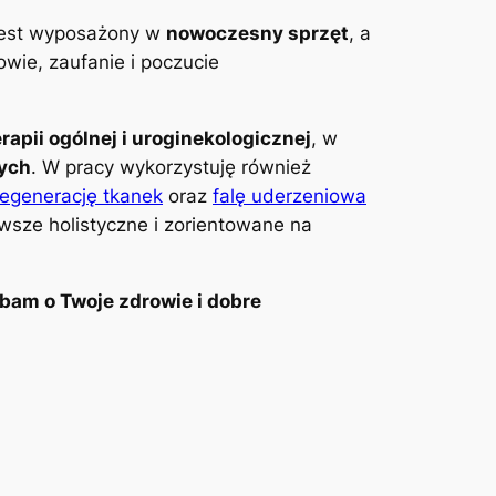
 jest wyposażony w
nowoczesny sprzęt
, a
wie, zaufanie i poczucie
erapii ogólnej i uroginekologicznej
, w
wych
. W pracy wykorzystuję również
regenerację tkanek
oraz
falę uderzeniowa
awsze holistyczne i zorientowane na
bam o Twoje zdrowie i dobre