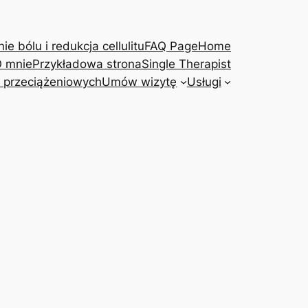
e bólu i redukcja cellulitu
FAQ Page
Home
 mnie
Przykładowa strona
Single Therapist
 przeciążeniowych
Umów wizytę
Usługi