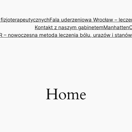
 fizjoterapeutycznych
Fala uderzeniowa Wrocław – leczeni
Kontakt z naszym gabinetem
Manhatten
O
R – nowoczesna metoda leczenia bólu, urazów i stanów
Home