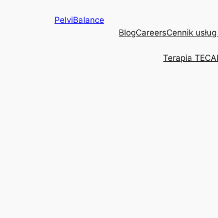
Przejdź
PelviBalance
do
Blog
Careers
Cennik usług
treści
Terapia TECA