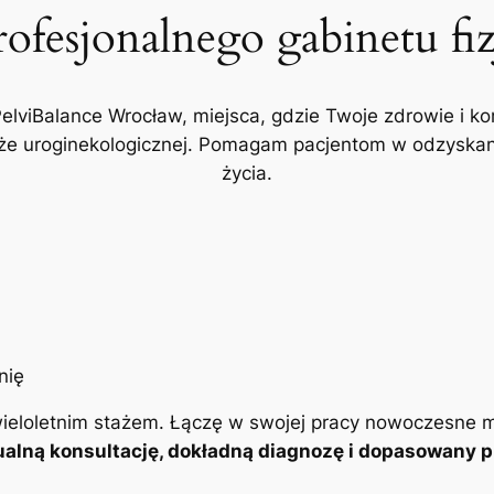
rofesjonalnego gabinetu fi
PelviBalance Wrocław, miejsca, gdzie Twoje zdrowie i ko
akże uroginekologicznej. Pomagam pacjentom w odzyskani
życia.
ieloletnim stażem. Łączę w swojej pracy nowoczesne m
alną konsultację, dokładną diagnozę i dopasowany pl