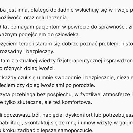
ba jest inna, dlatego dokładnie wsłuchuję się w Twoje p
żliwości oraz celu leczenia.
d lat pomagam pacjentom w powrocie do sprawności, zm
uważnym podejściem do człowieka.
zęciem terapii staram się dobrze poznać problem, histor
rozsądny i bezpieczny.
stam z aktualnej wiedzy fizjoterapeutycznej i sprawdzon
 różnych dolegliwości.
 każdy czuł się u mnie swobodnie i bezpiecznie, niezale
ęciem czy dolegliwościami po porodzie.
izyta przebiega bez pośpiechu, w życzliwej atmosferze
ie tylko skuteczna, ale też komfortowa.
śli odczuwasz ból, napięcie, dyskomfort lub potrzebujes
ehabilitacji, skontaktuj się ze mną i umów wizytę w gab
po kroku zadbać o lepsze samopoczucie.