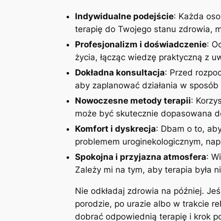
Indywidualne podejście
: Każda oso
terapię do Twojego stanu zdrowia, mo
Profesjonalizm i doświadczenie
: O
życia, łącząc wiedzę praktyczną z 
Dokładna konsultacja
: Przed rozpoc
aby zaplanować działania w sposób 
Nowoczesne metody terapii
: Korzy
może być skutecznie dopasowana do
Komfort i dyskrecja
: Dbam o to, aby
problemem uroginekologicznym, napi
Spokojna i przyjazna atmosfera
: W
Zależy mi na tym, aby terapia była n
Nie odkładaj zdrowia na później. Je
porodzie, po urazie albo w trakcie r
dobrać odpowiednią terapię i krok 