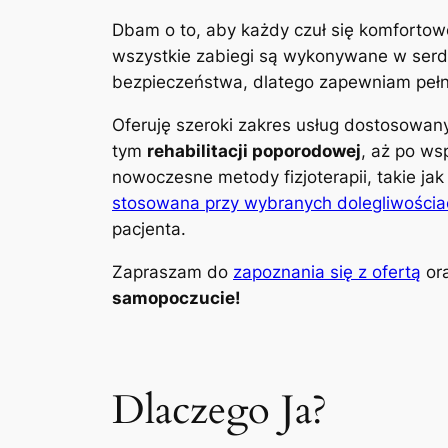
Dbam o to, aby każdy czuł się komfortow
wszystkie zabiegi są wykonywane w serdec
bezpieczeństwa, dlatego zapewniam pełną
Oferuję szeroki zakres usług dostosowa
tym
rehabilitacji poporodowej
, aż po ws
nowoczesne metody fizjoterapii, takie ja
stosowana przy wybranych dolegliwościa
pacjenta.
Zapraszam do
zapoznania się z ofertą
ora
samopoczucie!
Dlaczego Ja?