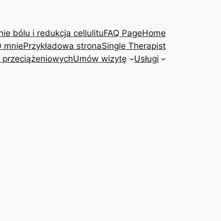
e bólu i redukcja cellulitu
FAQ Page
Home
 mnie
Przykładowa strona
Single Therapist
 przeciążeniowych
Umów wizytę
Usługi