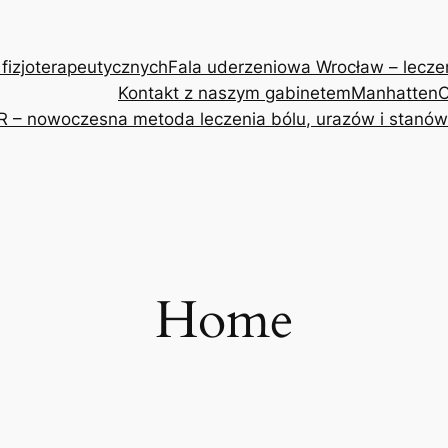
 fizjoterapeutycznych
Fala uderzeniowa Wrocław – leczeni
Kontakt z naszym gabinetem
Manhatten
O
R – nowoczesna metoda leczenia bólu, urazów i stanów
Home