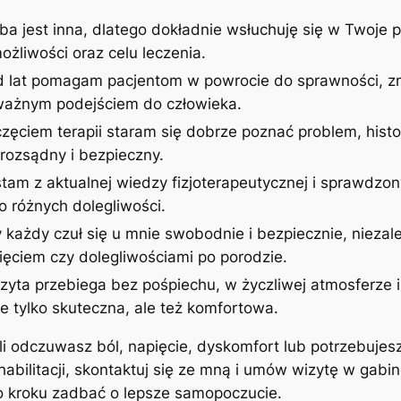
ba jest inna, dlatego dokładnie wsłuchuję się w Twoje p
żliwości oraz celu leczenia.
d lat pomagam pacjentom w powrocie do sprawności, zm
uważnym podejściem do człowieka.
zęciem terapii staram się dobrze poznać problem, histor
rozsądny i bezpieczny.
stam z aktualnej wiedzy fizjoterapeutycznej i sprawdzon
 różnych dolegliwości.
 każdy czuł się u mnie swobodnie i bezpiecznie, niezale
ęciem czy dolegliwościami po porodzie.
izyta przebiega bez pośpiechu, w życzliwej atmosferze
ie tylko skuteczna, ale też komfortowa.
śli odczuwasz ból, napięcie, dyskomfort lub potrzebujes
ehabilitacji, skontaktuj się ze mną i umów wizytę w gab
po kroku zadbać o lepsze samopoczucie.