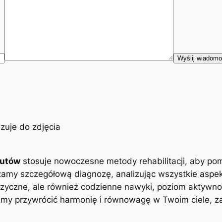
eutów
stosuje nowoczesne metody rehabilitacji, aby po
zamy szczegółową diagnozę, analizując wszystkie aspe
zyczne, ale również codzienne nawyki, poziom aktywnoś
y przywrócić harmonię i równowagę w Twoim ciele, zap