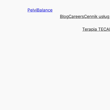
Przejdź
PelviBalance
do
Blog
Careers
Cennik usług
treści
Terapia TECA