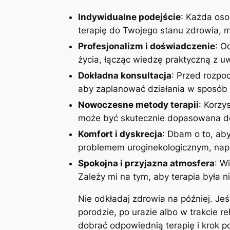
Indywidualne podejście
: Każda oso
terapię do Twojego stanu zdrowia, mo
Profesjonalizm i doświadczenie
: O
życia, łącząc wiedzę praktyczną z 
Dokładna konsultacja
: Przed rozpoc
aby zaplanować działania w sposób 
Nowoczesne metody terapii
: Korzy
może być skutecznie dopasowana do
Komfort i dyskrecja
: Dbam o to, aby
problemem uroginekologicznym, napi
Spokojna i przyjazna atmosfera
: W
Zależy mi na tym, aby terapia była n
Nie odkładaj zdrowia na później. Je
porodzie, po urazie albo w trakcie r
dobrać odpowiednią terapię i krok 