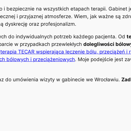
o i bezpiecznie na wszystkich etapach terapii. Gabinet
znej i przyjaznej atmosferze. Wiem, jak ważne są zdro
 dyskrecję oraz profesjonalizm.
nych do indywidualnych potrzeb każdego pacjenta. Od
t
parcie w przypadkach przewlekłych
dolegliwości bólo
k
terapia TECAR wspierająca leczenie bólu, przeciążeń i 
ch bólowych i przeciążeniowych
. Moje podejście jest z
z do umówienia wizyty w gabinecie we Wrocławiu.
Zad