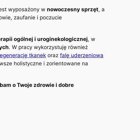
 jest wyposażony w
nowoczesny sprzęt
, a
wie, zaufanie i poczucie
erapii ogólnej i uroginekologicznej
, w
wych
. W pracy wykorzystuję również
regenerację tkanek
oraz
falę uderzeniowa
awsze holistyczne i zorientowane na
bam o Twoje zdrowie i dobre