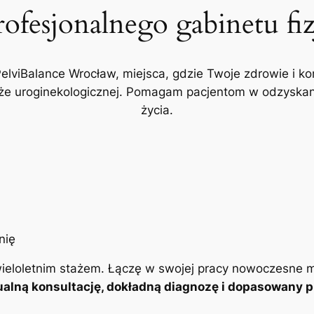
rofesjonalnego gabinetu fi
PelviBalance Wrocław, miejsca, gdzie Twoje zdrowie i ko
akże uroginekologicznej. Pomagam pacjentom w odzyskani
życia.
ieloletnim stażem. Łączę w swojej pracy nowoczesne m
alną konsultację, dokładną diagnozę i dopasowany pl