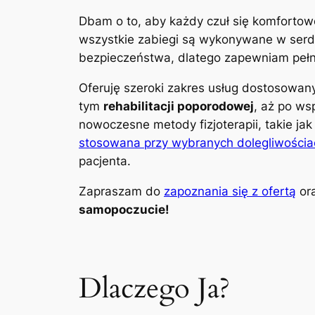
Dbam o to, aby każdy czuł się komfortow
wszystkie zabiegi są wykonywane w serdec
bezpieczeństwa, dlatego zapewniam pełną
Oferuję szeroki zakres usług dostosowa
tym
rehabilitacji poporodowej
, aż po ws
nowoczesne metody fizjoterapii, takie ja
stosowana przy wybranych dolegliwościa
pacjenta.
Zapraszam do
zapoznania się z ofertą
ora
samopoczucie!
Dlaczego Ja?