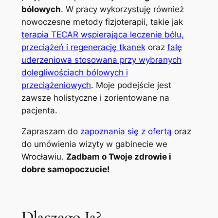
bólowych
. W pracy wykorzystuję również
nowoczesne metody fizjoterapii, takie jak
terapia TECAR wspierająca leczenie bólu,
przeciążeń i regenerację tkanek
oraz
falę
uderzeniowa stosowana przy wybranych
dolegliwościach bólowych i
przeciążeniowych
. Moje podejście jest
zawsze holistyczne i zorientowane na
pacjenta.
Zapraszam do
zapoznania się z ofertą
oraz
do umówienia wizyty w gabinecie we
Wrocławiu.
Zadbam o Twoje zdrowie i
dobre samopoczucie!
Dlaczego Ja?