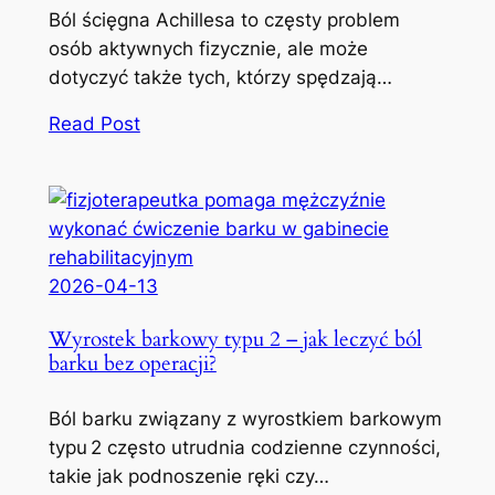
Ból ścięgna Achillesa to częsty problem
osób aktywnych fizycznie, ale może
dotyczyć także tych, którzy spędzają…
Read Post
2026-04-13
Wyrostek barkowy typu 2 – jak leczyć ból
barku bez operacji?
Ból barku związany z wyrostkiem barkowym
typu 2 często utrudnia codzienne czynności,
takie jak podnoszenie ręki czy…