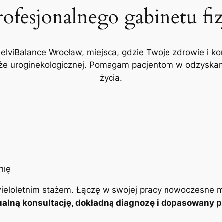
rofesjonalnego gabinetu fi
PelviBalance Wrocław, miejsca, gdzie Twoje zdrowie i ko
akże uroginekologicznej. Pomagam pacjentom w odzyskani
życia.
ieloletnim stażem. Łączę w swojej pracy nowoczesne m
alną konsultację, dokładną diagnozę i dopasowany pl