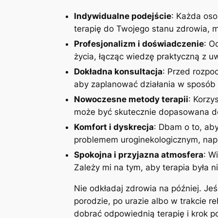
Indywidualne podejście
: Każda oso
terapię do Twojego stanu zdrowia, mo
Profesjonalizm i doświadczenie
: O
życia, łącząc wiedzę praktyczną z 
Dokładna konsultacja
: Przed rozpoc
aby zaplanować działania w sposób 
Nowoczesne metody terapii
: Korzy
może być skutecznie dopasowana do
Komfort i dyskrecja
: Dbam o to, aby
problemem uroginekologicznym, napi
Spokojna i przyjazna atmosfera
: W
Zależy mi na tym, aby terapia była n
Nie odkładaj zdrowia na później. Je
porodzie, po urazie albo w trakcie r
dobrać odpowiednią terapię i krok 