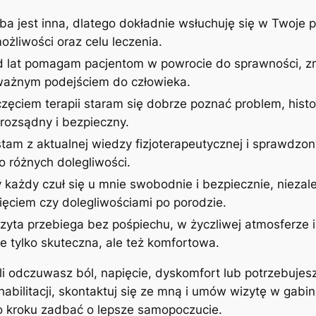
ba jest inna, dlatego dokładnie wsłuchuję się w Twoje p
żliwości oraz celu leczenia.
d lat pomagam pacjentom w powrocie do sprawności, zm
uważnym podejściem do człowieka.
zęciem terapii staram się dobrze poznać problem, histor
rozsądny i bezpieczny.
stam z aktualnej wiedzy fizjoterapeutycznej i sprawdzon
 różnych dolegliwości.
 każdy czuł się u mnie swobodnie i bezpiecznie, niezale
ęciem czy dolegliwościami po porodzie.
izyta przebiega bez pośpiechu, w życzliwej atmosferze
ie tylko skuteczna, ale też komfortowa.
śli odczuwasz ból, napięcie, dyskomfort lub potrzebujes
ehabilitacji, skontaktuj się ze mną i umów wizytę w gab
po kroku zadbać o lepsze samopoczucie.