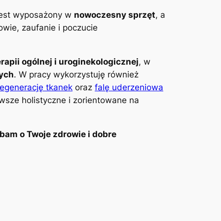
 jest wyposażony w
nowoczesny sprzęt
, a
wie, zaufanie i poczucie
erapii ogólnej i uroginekologicznej
, w
wych
. W pracy wykorzystuję również
regenerację tkanek
oraz
falę uderzeniowa
awsze holistyczne i zorientowane na
bam o Twoje zdrowie i dobre