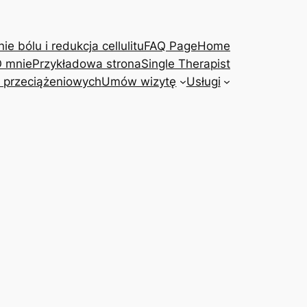
e bólu i redukcja cellulitu
FAQ Page
Home
 mnie
Przykładowa strona
Single Therapist
 przeciążeniowych
Umów wizytę
Usługi