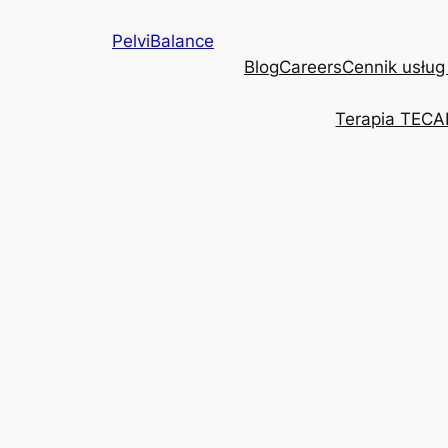
Przejdź
PelviBalance
do
Blog
Careers
Cennik usług
treści
Terapia TECA