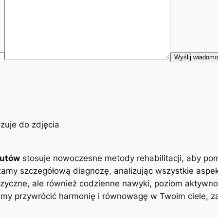
eutów
stosuje nowoczesne metody rehabilitacji, aby po
zamy szczegółową diagnozę, analizując wszystkie aspe
zyczne, ale również codzienne nawyki, poziom aktywnoś
y przywrócić harmonię i równowagę w Twoim ciele, zap