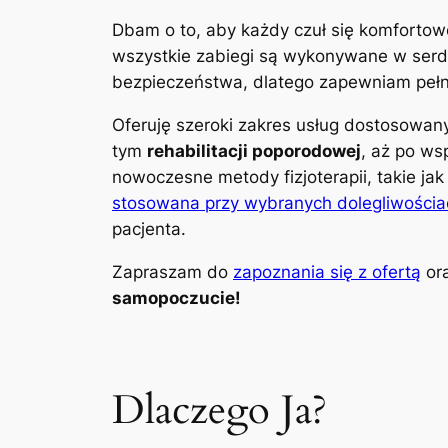
Dbam o to, aby każdy czuł się komfortow
wszystkie zabiegi są wykonywane w serdec
bezpieczeństwa, dlatego zapewniam pełną
Oferuję szeroki zakres usług dostosowa
tym
rehabilitacji poporodowej
, aż po ws
nowoczesne metody fizjoterapii, takie ja
stosowana przy wybranych dolegliwościa
pacjenta.
Zapraszam do
zapoznania się z ofertą
ora
samopoczucie!
Dlaczego Ja?