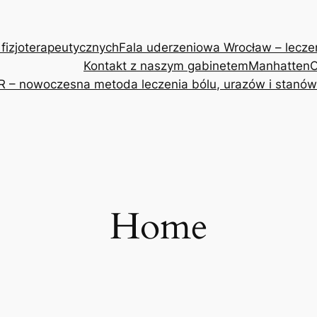
 fizjoterapeutycznych
Fala uderzeniowa Wrocław – leczeni
Kontakt z naszym gabinetem
Manhatten
O
R – nowoczesna metoda leczenia bólu, urazów i stanów
Home