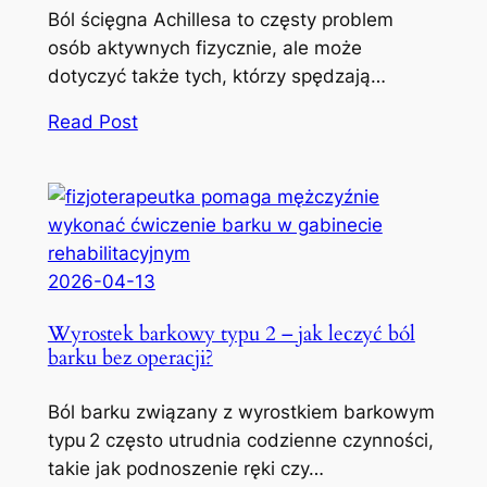
Ból ścięgna Achillesa to częsty problem
osób aktywnych fizycznie, ale może
dotyczyć także tych, którzy spędzają…
Read Post
2026-04-13
Wyrostek barkowy typu 2 – jak leczyć ból
barku bez operacji?
Ból barku związany z wyrostkiem barkowym
typu 2 często utrudnia codzienne czynności,
takie jak podnoszenie ręki czy…