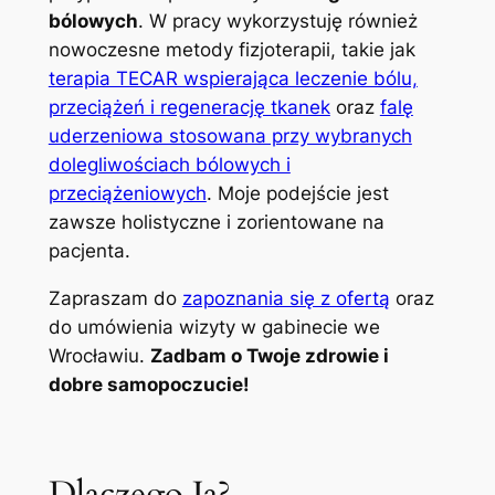
bólowych
. W pracy wykorzystuję również
nowoczesne metody fizjoterapii, takie jak
terapia TECAR wspierająca leczenie bólu,
przeciążeń i regenerację tkanek
oraz
falę
uderzeniowa stosowana przy wybranych
dolegliwościach bólowych i
przeciążeniowych
. Moje podejście jest
zawsze holistyczne i zorientowane na
pacjenta.
Zapraszam do
zapoznania się z ofertą
oraz
do umówienia wizyty w gabinecie we
Wrocławiu.
Zadbam o Twoje zdrowie i
dobre samopoczucie!
Dlaczego Ja?