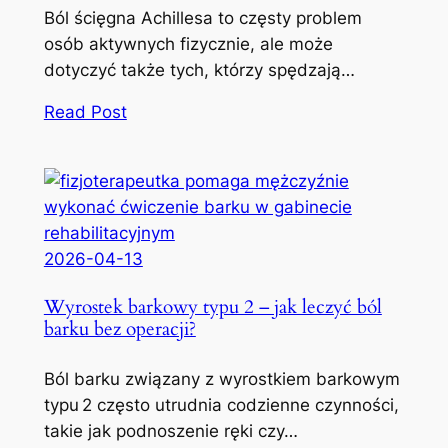
Ból ścięgna Achillesa to częsty problem
osób aktywnych fizycznie, ale może
dotyczyć także tych, którzy spędzają…
Read Post
2026-04-13
Wyrostek barkowy typu 2 – jak leczyć ból
barku bez operacji?
Ból barku związany z wyrostkiem barkowym
typu 2 często utrudnia codzienne czynności,
takie jak podnoszenie ręki czy…