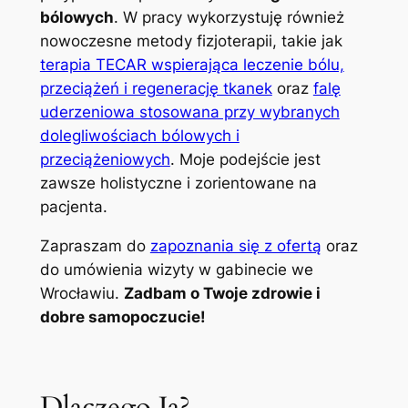
bólowych
. W pracy wykorzystuję również
nowoczesne metody fizjoterapii, takie jak
terapia TECAR wspierająca leczenie bólu,
przeciążeń i regenerację tkanek
oraz
falę
uderzeniowa stosowana przy wybranych
dolegliwościach bólowych i
przeciążeniowych
. Moje podejście jest
zawsze holistyczne i zorientowane na
pacjenta.
Zapraszam do
zapoznania się z ofertą
oraz
do umówienia wizyty w gabinecie we
Wrocławiu.
Zadbam o Twoje zdrowie i
dobre samopoczucie!
Dlaczego Ja?