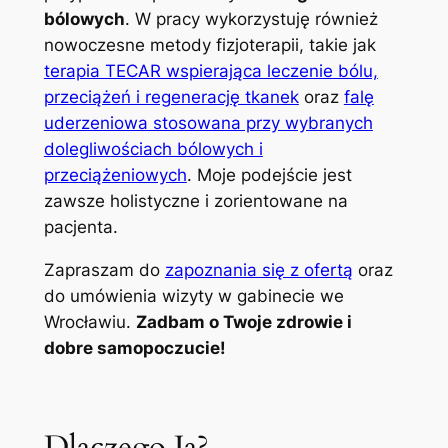
bólowych
. W pracy wykorzystuję również
nowoczesne metody fizjoterapii, takie jak
terapia TECAR wspierająca leczenie bólu,
przeciążeń i regenerację tkanek
oraz
falę
uderzeniowa stosowana przy wybranych
dolegliwościach bólowych i
przeciążeniowych
. Moje podejście jest
zawsze holistyczne i zorientowane na
pacjenta.
Zapraszam do
zapoznania się z ofertą
oraz
do umówienia wizyty w gabinecie we
Wrocławiu.
Zadbam o Twoje zdrowie i
dobre samopoczucie!
Dlaczego Ja?