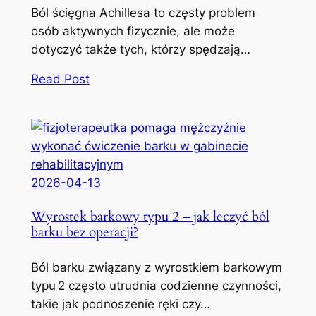
Ból ścięgna Achillesa to częsty problem
osób aktywnych fizycznie, ale może
dotyczyć także tych, którzy spędzają…
Read Post
2026-04-13
Wyrostek barkowy typu 2 – jak leczyć ból
barku bez operacji?
Ból barku związany z wyrostkiem barkowym
typu 2 często utrudnia codzienne czynności,
takie jak podnoszenie ręki czy…