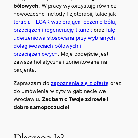
bólowych
. W pracy wykorzystuję również
nowoczesne metody fizjoterapii, takie jak
terapia TECAR wspierająca leczenie bólu,
przeciążeń i regenerację tkanek
oraz
falę
uderzeniowa stosowana przy wybranych
dolegliwościach bólowych i
przeciążeniowych
. Moje podejście jest
zawsze holistyczne i zorientowane na
pacjenta.
Zapraszam do
zapoznania się z ofertą
oraz
do umówienia wizyty w gabinecie we
Wrocławiu.
Zadbam o Twoje zdrowie i
dobre samopoczucie!
Dlaczego Ja?