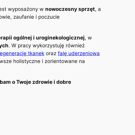
 jest wyposażony w
nowoczesny sprzęt
, a
wie, zaufanie i poczucie
erapii ogólnej i uroginekologicznej
, w
wych
. W pracy wykorzystuję również
regenerację tkanek
oraz
falę uderzeniowa
awsze holistyczne i zorientowane na
bam o Twoje zdrowie i dobre