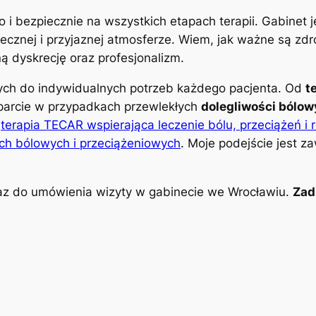
o i bezpiecznie na wszystkich etapach terapii. Gabinet
znej i przyjaznej atmosferze. Wiem, jak ważne są zdro
 dyskrecję oraz profesjonalizm.
nych do indywidualnych potrzeb każdego pacjenta. Od
t
parcie w przypadkach przewlekłych
dolegliwości bólo
k
terapia TECAR wspierająca leczenie bólu, przeciążeń i 
ch bólowych i przeciążeniowych
. Moje podejście jest z
z do umówienia wizyty w gabinecie we Wrocławiu.
Zad