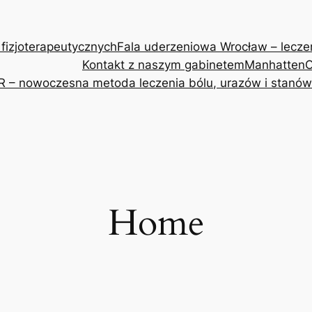
 fizjoterapeutycznych
Fala uderzeniowa Wrocław – leczeni
Kontakt z naszym gabinetem
Manhatten
O
R – nowoczesna metoda leczenia bólu, urazów i stanów
Home