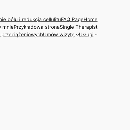
e bólu i redukcja cellulitu
FAQ Page
Home
 mnie
Przykładowa strona
Single Therapist
 przeciążeniowych
Umów wizytę
Usługi