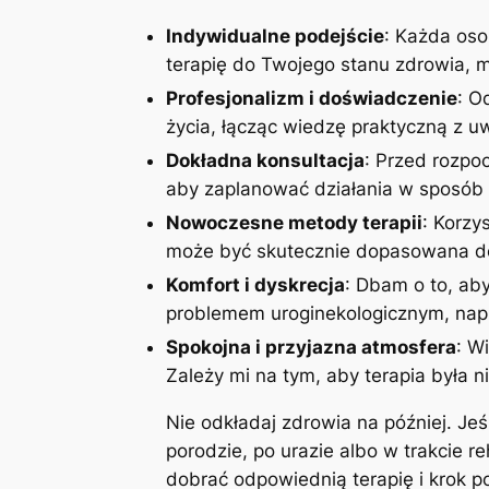
Indywidualne podejście
: Każda oso
terapię do Twojego stanu zdrowia, mo
Profesjonalizm i doświadczenie
: O
życia, łącząc wiedzę praktyczną z 
Dokładna konsultacja
: Przed rozpoc
aby zaplanować działania w sposób 
Nowoczesne metody terapii
: Korzy
może być skutecznie dopasowana do
Komfort i dyskrecja
: Dbam o to, aby
problemem uroginekologicznym, napi
Spokojna i przyjazna atmosfera
: W
Zależy mi na tym, aby terapia była n
Nie odkładaj zdrowia na później. Je
porodzie, po urazie albo w trakcie r
dobrać odpowiednią terapię i krok 