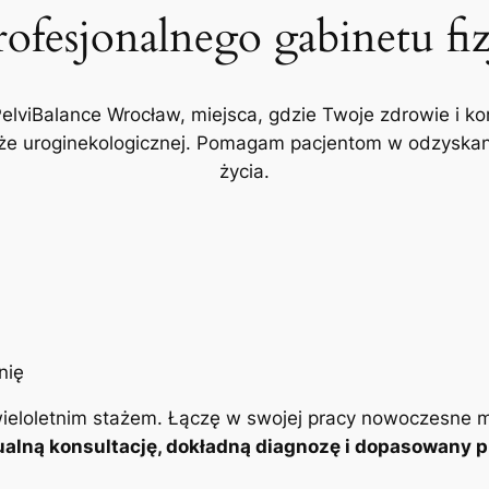
rofesjonalnego gabinetu fi
PelviBalance Wrocław, miejsca, gdzie Twoje zdrowie i ko
akże uroginekologicznej. Pomagam pacjentom w odzyskani
życia.
ieloletnim stażem. Łączę w swojej pracy nowoczesne m
alną konsultację, dokładną diagnozę i dopasowany pl