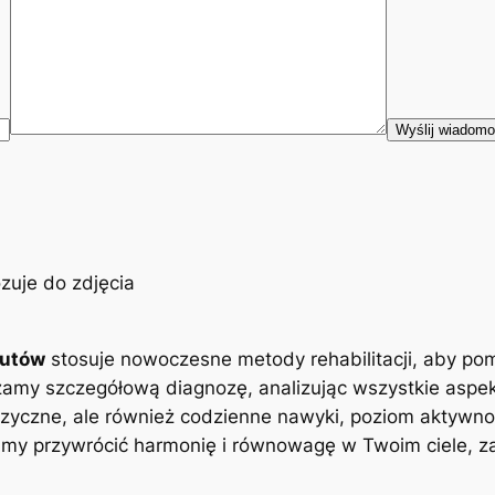
eutów
stosuje nowoczesne metody rehabilitacji, aby po
zamy szczegółową diagnozę, analizując wszystkie aspe
zyczne, ale również codzienne nawyki, poziom aktywnoś
y przywrócić harmonię i równowagę w Twoim ciele, zap