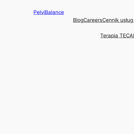
Przejdź
PelviBalance
do
Blog
Careers
Cennik usług
treści
Terapia TECA