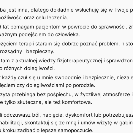
ba jest inna, dlatego dokładnie wsłuchuję się w Twoje p
żliwości oraz celu leczenia.
d lat pomagam pacjentom w powrocie do sprawności, zm
uważnym podejściem do człowieka.
zęciem terapii staram się dobrze poznać problem, histor
rozsądny i bezpieczny.
stam z aktualnej wiedzy fizjoterapeutycznej i sprawdzon
 różnych dolegliwości.
 każdy czuł się u mnie swobodnie i bezpiecznie, niezale
ęciem czy dolegliwościami po porodzie.
izyta przebiega bez pośpiechu, w życzliwej atmosferze
ie tylko skuteczna, ale też komfortowa.
śli odczuwasz ból, napięcie, dyskomfort lub potrzebujes
ehabilitacji, skontaktuj się ze mną i umów wizytę w gab
po kroku zadbać o lepsze samopoczucie.