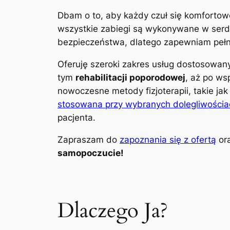
Dbam o to, aby każdy czuł się komfortow
wszystkie zabiegi są wykonywane w serdec
bezpieczeństwa, dlatego zapewniam pełną
Oferuję szeroki zakres usług dostosowa
tym
rehabilitacji poporodowej
, aż po ws
nowoczesne metody fizjoterapii, takie ja
stosowana przy wybranych dolegliwościa
pacjenta.
Zapraszam do
zapoznania się z ofertą
ora
samopoczucie!
Dlaczego Ja?