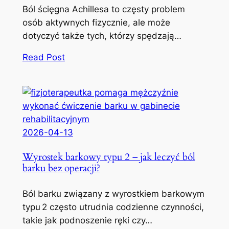
Ból ścięgna Achillesa to częsty problem
osób aktywnych fizycznie, ale może
dotyczyć także tych, którzy spędzają…
Read Post
2026-04-13
Wyrostek barkowy typu 2 – jak leczyć ból
barku bez operacji?
Ból barku związany z wyrostkiem barkowym
typu 2 często utrudnia codzienne czynności,
takie jak podnoszenie ręki czy…