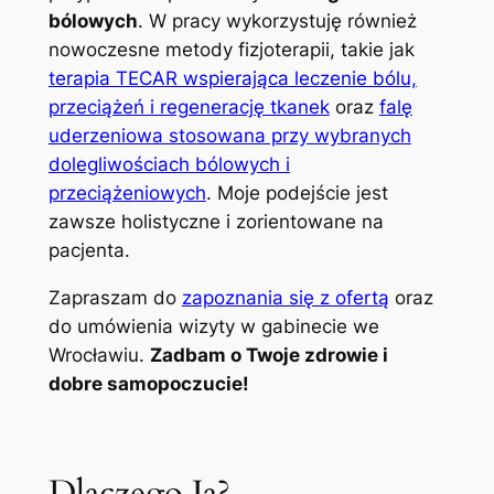
bólowych
. W pracy wykorzystuję również
nowoczesne metody fizjoterapii, takie jak
terapia TECAR wspierająca leczenie bólu,
przeciążeń i regenerację tkanek
oraz
falę
uderzeniowa stosowana przy wybranych
dolegliwościach bólowych i
przeciążeniowych
. Moje podejście jest
zawsze holistyczne i zorientowane na
pacjenta.
Zapraszam do
zapoznania się z ofertą
oraz
do umówienia wizyty w gabinecie we
Wrocławiu.
Zadbam o Twoje zdrowie i
dobre samopoczucie!
Dlaczego Ja?