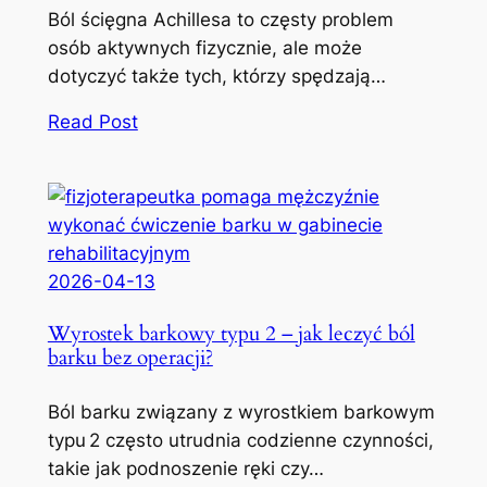
Ból ścięgna Achillesa to częsty problem
osób aktywnych fizycznie, ale może
dotyczyć także tych, którzy spędzają…
Read Post
2026-04-13
Wyrostek barkowy typu 2 – jak leczyć ból
barku bez operacji?
Ból barku związany z wyrostkiem barkowym
typu 2 często utrudnia codzienne czynności,
takie jak podnoszenie ręki czy…