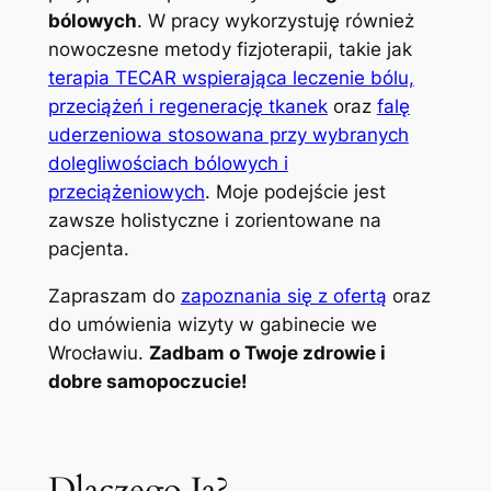
bólowych
. W pracy wykorzystuję również
nowoczesne metody fizjoterapii, takie jak
terapia TECAR wspierająca leczenie bólu,
przeciążeń i regenerację tkanek
oraz
falę
uderzeniowa stosowana przy wybranych
dolegliwościach bólowych i
przeciążeniowych
. Moje podejście jest
zawsze holistyczne i zorientowane na
pacjenta.
Zapraszam do
zapoznania się z ofertą
oraz
do umówienia wizyty w gabinecie we
Wrocławiu.
Zadbam o Twoje zdrowie i
dobre samopoczucie!
Dlaczego Ja?