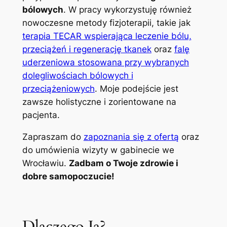
bólowych
. W pracy wykorzystuję również
nowoczesne metody fizjoterapii, takie jak
terapia TECAR wspierająca leczenie bólu,
przeciążeń i regenerację tkanek
oraz
falę
uderzeniowa stosowana przy wybranych
dolegliwościach bólowych i
przeciążeniowych
. Moje podejście jest
zawsze holistyczne i zorientowane na
pacjenta.
Zapraszam do
zapoznania się z ofertą
oraz
do umówienia wizyty w gabinecie we
Wrocławiu.
Zadbam o Twoje zdrowie i
dobre samopoczucie!
Dlaczego Ja?