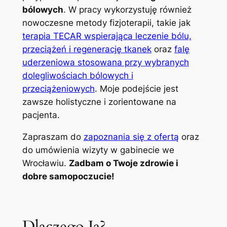
bólowych
. W pracy wykorzystuję również
nowoczesne metody fizjoterapii, takie jak
terapia TECAR wspierająca leczenie bólu,
przeciążeń i regenerację tkanek
oraz
falę
uderzeniowa stosowana przy wybranych
dolegliwościach bólowych i
przeciążeniowych
. Moje podejście jest
zawsze holistyczne i zorientowane na
pacjenta.
Zapraszam do
zapoznania się z ofertą
oraz
do umówienia wizyty w gabinecie we
Wrocławiu.
Zadbam o Twoje zdrowie i
dobre samopoczucie!
Dlaczego Ja?