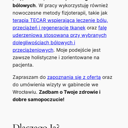
bólowych
. W pracy wykorzystuję również
nowoczesne metody fizjoterapii, takie jak
terapia TECAR wspierająca leczenie bólu,
przeciążeń i regenerację tkanek
oraz
falę
uderzeniowa stosowana przy wybranych
dolegliwościach bólowych i
przeciążeniowych
. Moje podejście jest
zawsze holistyczne i zorientowane na
pacjenta.
Zapraszam do
zapoznania się z ofertą
oraz
do umówienia wizyty w gabinecie we
Wrocławiu.
Zadbam o Twoje zdrowie i
dobre samopoczucie!
Dlaczego Ja?