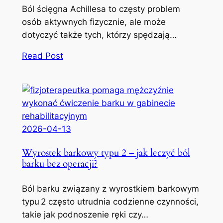
Ból ścięgna Achillesa to częsty problem
osób aktywnych fizycznie, ale może
dotyczyć także tych, którzy spędzają…
Read Post
2026-04-13
Wyrostek barkowy typu 2 – jak leczyć ból
barku bez operacji?
Ból barku związany z wyrostkiem barkowym
typu 2 często utrudnia codzienne czynności,
takie jak podnoszenie ręki czy…