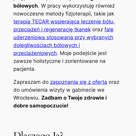
bólowych
. W pracy wykorzystuję również
nowoczesne metody fizjoterapii, takie jak
terapia TECAR wspierająca leczenie bólu,
przeciążeń i regenerację tkanek
oraz
falę
uderzeniowa stosowana przy wybranych
dolegliwościach bólowych i
przeciążeniowych
. Moje podejście jest
zawsze holistyczne i zorientowane na
pacjenta.
Zapraszam do
zapoznania się z ofertą
oraz
do umówienia wizyty w gabinecie we
Wrocławiu.
Zadbam o Twoje zdrowie i
dobre samopoczucie!
Dlaczego Ja?