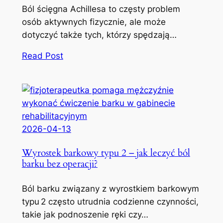
Ból ścięgna Achillesa to częsty problem
osób aktywnych fizycznie, ale może
dotyczyć także tych, którzy spędzają…
Read Post
2026-04-13
Wyrostek barkowy typu 2 – jak leczyć ból
barku bez operacji?
Ból barku związany z wyrostkiem barkowym
typu 2 często utrudnia codzienne czynności,
takie jak podnoszenie ręki czy…