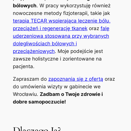
bólowych
. W pracy wykorzystuję również
nowoczesne metody fizjoterapii, takie jak
terapia TECAR wspierająca leczenie bólu,
przeciążeń i regenerację tkanek
oraz
falę
uderzeniowa stosowana przy wybranych
dolegliwościach bólowych i
przeciążeniowych
. Moje podejście jest
zawsze holistyczne i zorientowane na
pacjenta.
Zapraszam do
zapoznania się z ofertą
oraz
do umówienia wizyty w gabinecie we
Wrocławiu.
Zadbam o Twoje zdrowie i
dobre samopoczucie!
Dlaczego Ja?