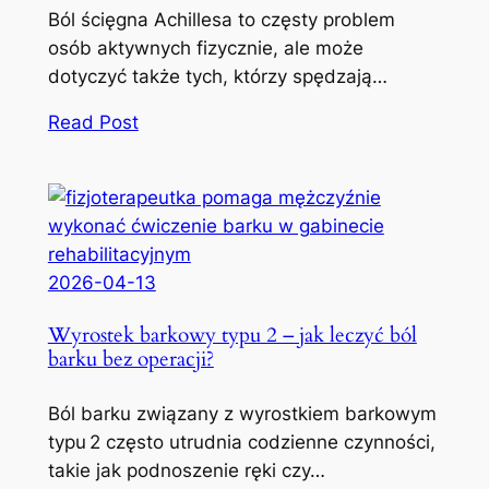
Ból ścięgna Achillesa to częsty problem
osób aktywnych fizycznie, ale może
dotyczyć także tych, którzy spędzają…
Read Post
2026-04-13
Wyrostek barkowy typu 2 – jak leczyć ból
barku bez operacji?
Ból barku związany z wyrostkiem barkowym
typu 2 często utrudnia codzienne czynności,
takie jak podnoszenie ręki czy…