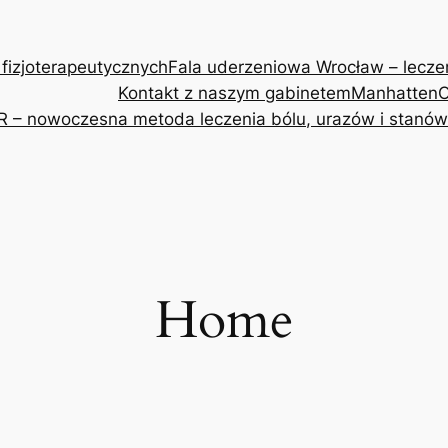
 fizjoterapeutycznych
Fala uderzeniowa Wrocław – leczeni
Kontakt z naszym gabinetem
Manhatten
O
R – nowoczesna metoda leczenia bólu, urazów i stanów
Home