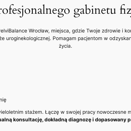
rofesjonalnego gabinetu fi
PelviBalance Wrocław, miejsca, gdzie Twoje zdrowie i ko
akże uroginekologicznej. Pomagam pacjentom w odzyskani
życia.
ieloletnim stażem. Łączę w swojej pracy nowoczesne m
alną konsultację, dokładną diagnozę i dopasowany pl