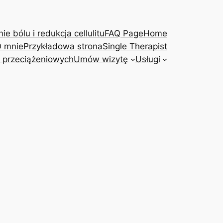
e bólu i redukcja cellulitu
FAQ Page
Home
 mnie
Przykładowa strona
Single Therapist
 przeciążeniowych
Umów wizytę
Usługi