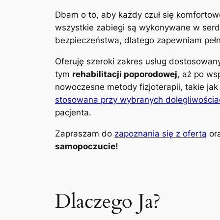
Dbam o to, aby każdy czuł się komfortow
wszystkie zabiegi są wykonywane w serdec
bezpieczeństwa, dlatego zapewniam pełną
Oferuję szeroki zakres usług dostosowa
tym
rehabilitacji poporodowej
, aż po ws
nowoczesne metody fizjoterapii, takie ja
stosowana przy wybranych dolegliwościa
pacjenta.
Zapraszam do
zapoznania się z ofertą
ora
samopoczucie!
Dlaczego Ja?