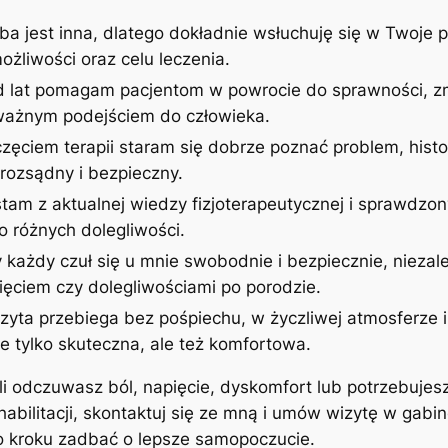
ba jest inna, dlatego dokładnie wsłuchuję się w Twoje p
żliwości oraz celu leczenia.
d lat pomagam pacjentom w powrocie do sprawności, zm
uważnym podejściem do człowieka.
zęciem terapii staram się dobrze poznać problem, histor
rozsądny i bezpieczny.
stam z aktualnej wiedzy fizjoterapeutycznej i sprawdzon
 różnych dolegliwości.
 każdy czuł się u mnie swobodnie i bezpiecznie, niezale
ęciem czy dolegliwościami po porodzie.
izyta przebiega bez pośpiechu, w życzliwej atmosferze
ie tylko skuteczna, ale też komfortowa.
śli odczuwasz ból, napięcie, dyskomfort lub potrzebujes
ehabilitacji, skontaktuj się ze mną i umów wizytę w gab
po kroku zadbać o lepsze samopoczucie.