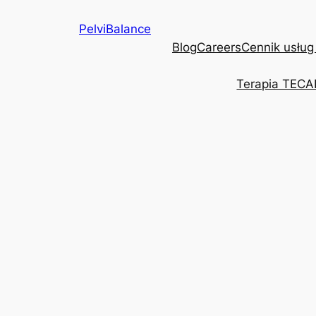
Przejdź
PelviBalance
do
Blog
Careers
Cennik usług
treści
Terapia TECA