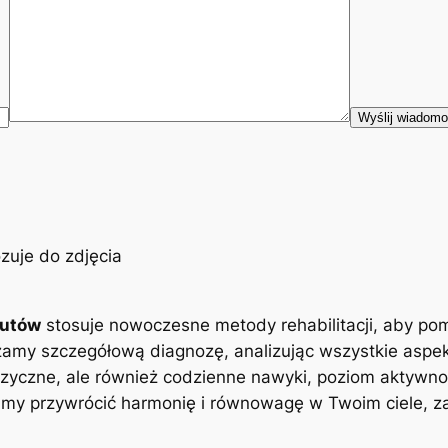
eutów
stosuje nowoczesne metody rehabilitacji, aby po
zamy szczegółową diagnozę, analizując wszystkie aspe
zyczne, ale również codzienne nawyki, poziom aktywnoś
y przywrócić harmonię i równowagę w Twoim ciele, zap