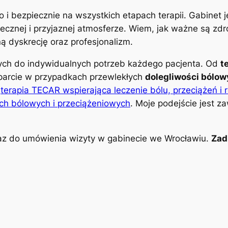
o i bezpiecznie na wszystkich etapach terapii. Gabinet
znej i przyjaznej atmosferze. Wiem, jak ważne są zdro
 dyskrecję oraz profesjonalizm.
nych do indywidualnych potrzeb każdego pacjenta. Od
t
parcie w przypadkach przewlekłych
dolegliwości bólo
k
terapia TECAR wspierająca leczenie bólu, przeciążeń i 
ch bólowych i przeciążeniowych
. Moje podejście jest z
z do umówienia wizyty w gabinecie we Wrocławiu.
Zad