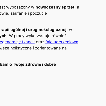
 jest wyposażony w
nowoczesny sprzęt
, a
wie, zaufanie i poczucie
erapii ogólnej i uroginekologicznej
, w
wych
. W pracy wykorzystuję również
regenerację tkanek
oraz
falę uderzeniowa
awsze holistyczne i zorientowane na
bam o Twoje zdrowie i dobre