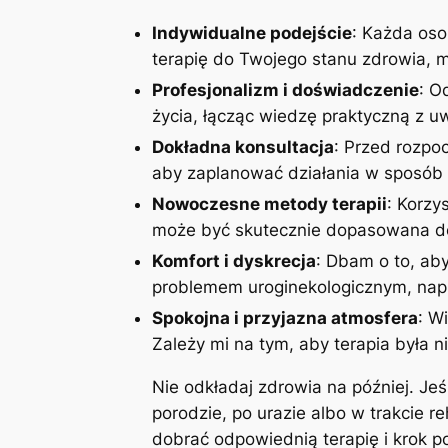
Indywidualne podejście
: Każda oso
terapię do Twojego stanu zdrowia, mo
Profesjonalizm i doświadczenie
: O
życia, łącząc wiedzę praktyczną z 
Dokładna konsultacja
: Przed rozpoc
aby zaplanować działania w sposób 
Nowoczesne metody terapii
: Korzy
może być skutecznie dopasowana do
Komfort i dyskrecja
: Dbam o to, aby
problemem uroginekologicznym, napi
Spokojna i przyjazna atmosfera
: W
Zależy mi na tym, aby terapia była n
Nie odkładaj zdrowia na później. Je
porodzie, po urazie albo w trakcie r
dobrać odpowiednią terapię i krok 