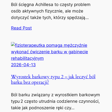
Ból ścięgna Achillesa to częsty problem
osób aktywnych fizycznie, ale może
dotyczyć także tych, którzy spędzają…
Read Post
2026-04-13
Wyrostek barkowy typu 2 – jak leczyć ból
barku bez operacji?
Ból barku związany z wyrostkiem barkowym
typu 2 często utrudnia codzienne czynności,
takie jak podnoszenie ręki czy…