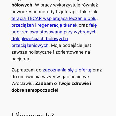
bólowych
. W pracy wykorzystuję również
nowoczesne metody fizjoterapii, takie jak
terapia TECAR wspierająca leczenie bólu,
przeciążeń i regenerację tkanek
oraz
falę
uderzeniowa stosowana przy wybranych
dolegliwościach bólowych i
przeciążeniowych
. Moje podejście jest
zawsze holistyczne i zorientowane na
pacjenta.
Zapraszam do
zapoznania się z ofertą
oraz
do umówienia wizyty w gabinecie we
Wrocławiu.
Zadbam o Twoje zdrowie i
dobre samopoczucie!
Dlaczego Ja?