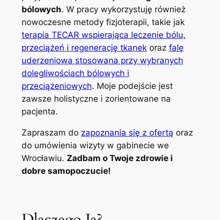
bólowych
. W pracy wykorzystuję również
nowoczesne metody fizjoterapii, takie jak
terapia TECAR wspierająca leczenie bólu,
przeciążeń i regenerację tkanek
oraz
falę
uderzeniowa stosowana przy wybranych
dolegliwościach bólowych i
przeciążeniowych
. Moje podejście jest
zawsze holistyczne i zorientowane na
pacjenta.
Zapraszam do
zapoznania się z ofertą
oraz
do umówienia wizyty w gabinecie we
Wrocławiu.
Zadbam o Twoje zdrowie i
dobre samopoczucie!
Dlaczego Ja?