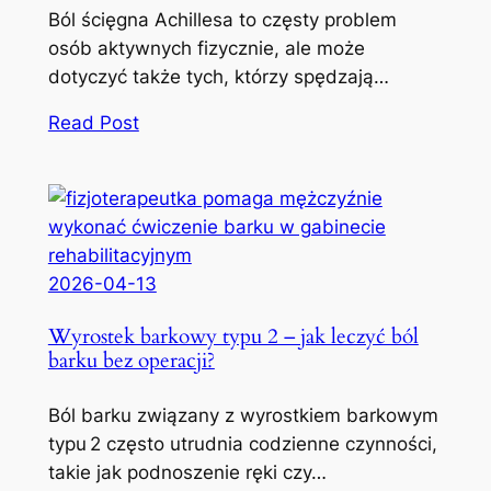
Ból ścięgna Achillesa to częsty problem
osób aktywnych fizycznie, ale może
dotyczyć także tych, którzy spędzają…
Read Post
2026-04-13
Wyrostek barkowy typu 2 – jak leczyć ból
barku bez operacji?
Ból barku związany z wyrostkiem barkowym
typu 2 często utrudnia codzienne czynności,
takie jak podnoszenie ręki czy…