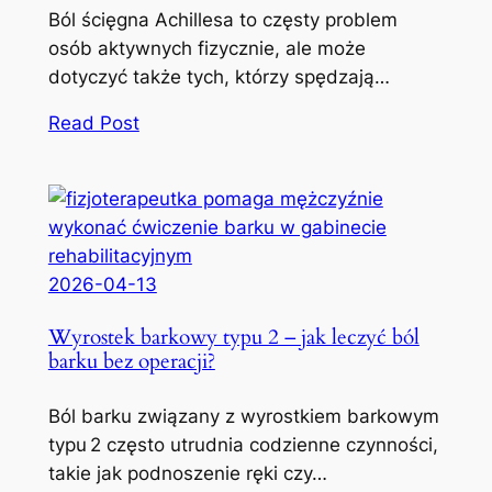
Ból ścięgna Achillesa to częsty problem
osób aktywnych fizycznie, ale może
dotyczyć także tych, którzy spędzają…
Read Post
2026-04-13
Wyrostek barkowy typu 2 – jak leczyć ból
barku bez operacji?
Ból barku związany z wyrostkiem barkowym
typu 2 często utrudnia codzienne czynności,
takie jak podnoszenie ręki czy…