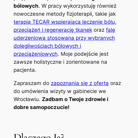
bólowych
. W pracy wykorzystuję również
nowoczesne metody fizjoterapii, takie jak
terapia TECAR wspierająca leczenie bólu,
przeciążeń i regenerację tkanek
oraz
falę
uderzeniowa stosowana przy wybranych
dolegliwościach bólowych i
przeciążeniowych
. Moje podejście jest
zawsze holistyczne i zorientowane na
pacjenta.
Zapraszam do
zapoznania się z ofertą
oraz
do umówienia wizyty w gabinecie we
Wrocławiu.
Zadbam o Twoje zdrowie i
dobre samopoczucie!
Dlaczego Ja?