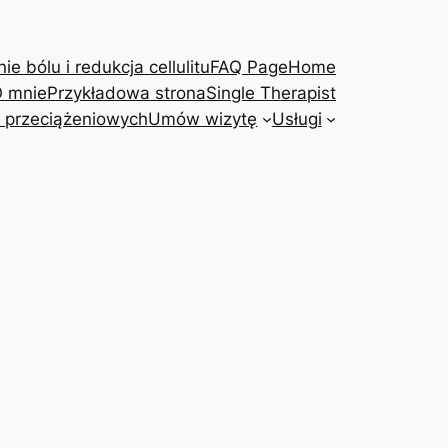
e bólu i redukcja cellulitu
FAQ Page
Home
 mnie
Przykładowa strona
Single Therapist
 przeciążeniowych
Umów wizytę
Usługi