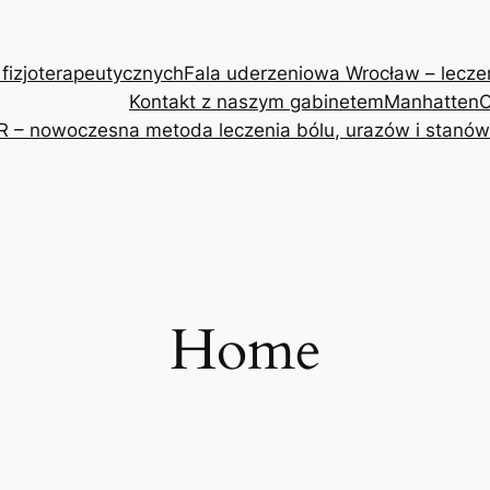
 fizjoterapeutycznych
Fala uderzeniowa Wrocław – leczeni
Kontakt z naszym gabinetem
Manhatten
O
R – nowoczesna metoda leczenia bólu, urazów i stanów
Home