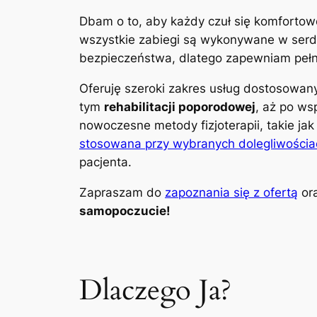
Dbam o to, aby każdy czuł się komfortow
wszystkie zabiegi są wykonywane w serdec
bezpieczeństwa, dlatego zapewniam pełną
Oferuję szeroki zakres usług dostosowa
tym
rehabilitacji poporodowej
, aż po ws
nowoczesne metody fizjoterapii, takie ja
stosowana przy wybranych dolegliwościa
pacjenta.
Zapraszam do
zapoznania się z ofertą
ora
samopoczucie!
Dlaczego Ja?