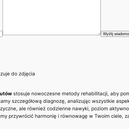
eutów
stosuje nowoczesne metody rehabilitacji, aby po
zamy szczegółową diagnozę, analizując wszystkie aspe
zyczne, ale również codzienne nawyki, poziom aktywnoś
y przywrócić harmonię i równowagę w Twoim ciele, zap