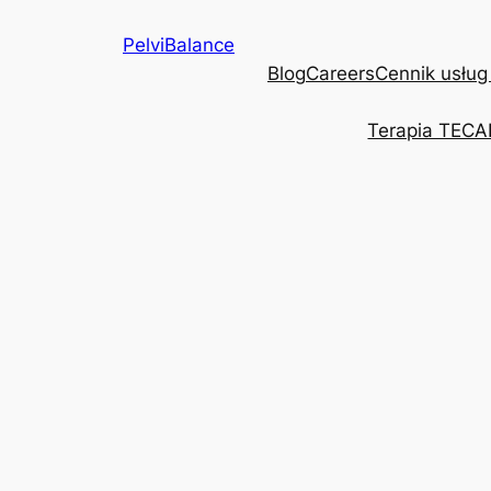
Przejdź
PelviBalance
do
Blog
Careers
Cennik usług
treści
Terapia TECA