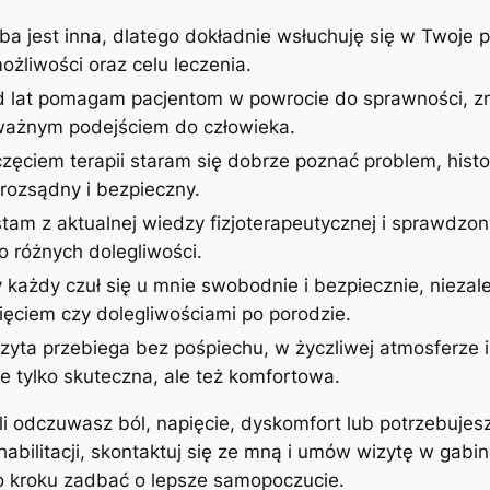
ba jest inna, dlatego dokładnie wsłuchuję się w Twoje p
żliwości oraz celu leczenia.
d lat pomagam pacjentom w powrocie do sprawności, zm
uważnym podejściem do człowieka.
zęciem terapii staram się dobrze poznać problem, histor
rozsądny i bezpieczny.
stam z aktualnej wiedzy fizjoterapeutycznej i sprawdzon
 różnych dolegliwości.
 każdy czuł się u mnie swobodnie i bezpiecznie, niezale
ęciem czy dolegliwościami po porodzie.
izyta przebiega bez pośpiechu, w życzliwej atmosferze
ie tylko skuteczna, ale też komfortowa.
śli odczuwasz ból, napięcie, dyskomfort lub potrzebujes
ehabilitacji, skontaktuj się ze mną i umów wizytę w gab
po kroku zadbać o lepsze samopoczucie.