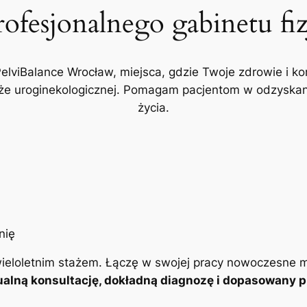
rofesjonalnego gabinetu fi
PelviBalance Wrocław, miejsca, gdzie Twoje zdrowie i ko
akże uroginekologicznej. Pomagam pacjentom w odzyskani
życia.
ieloletnim stażem. Łączę w swojej pracy nowoczesne m
alną konsultację, dokładną diagnozę i dopasowany pl