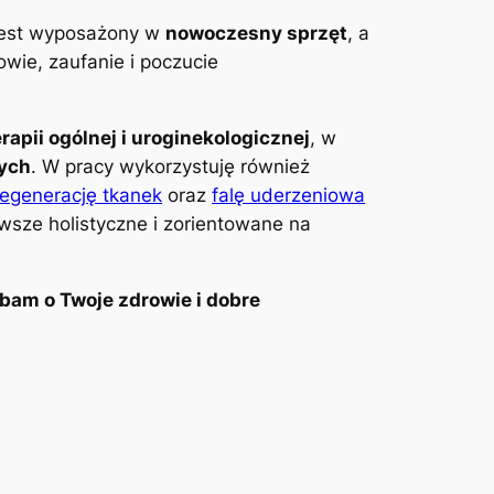
 jest wyposażony w
nowoczesny sprzęt
, a
wie, zaufanie i poczucie
erapii ogólnej i uroginekologicznej
, w
wych
. W pracy wykorzystuję również
regenerację tkanek
oraz
falę uderzeniowa
awsze holistyczne i zorientowane na
bam o Twoje zdrowie i dobre