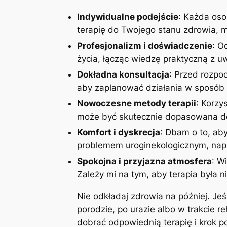
Indywidualne podejście
: Każda oso
terapię do Twojego stanu zdrowia, mo
Profesjonalizm i doświadczenie
: O
życia, łącząc wiedzę praktyczną z 
Dokładna konsultacja
: Przed rozpoc
aby zaplanować działania w sposób 
Nowoczesne metody terapii
: Korzy
może być skutecznie dopasowana do
Komfort i dyskrecja
: Dbam o to, aby
problemem uroginekologicznym, napi
Spokojna i przyjazna atmosfera
: W
Zależy mi na tym, aby terapia była n
Nie odkładaj zdrowia na później. Je
porodzie, po urazie albo w trakcie r
dobrać odpowiednią terapię i krok 