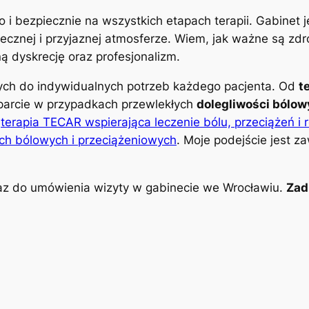
o i bezpiecznie na wszystkich etapach terapii. Gabinet
znej i przyjaznej atmosferze. Wiem, jak ważne są zdro
 dyskrecję oraz profesjonalizm.
nych do indywidualnych potrzeb każdego pacjenta. Od
t
parcie w przypadkach przewlekłych
dolegliwości bólo
k
terapia TECAR wspierająca leczenie bólu, przeciążeń i 
ch bólowych i przeciążeniowych
. Moje podejście jest z
z do umówienia wizyty w gabinecie we Wrocławiu.
Zad