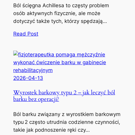
Ból ścięgna Achillesa to częsty problem
osób aktywnych fizycznie, ale może
dotyczyć także tych, którzy spędzają…
Read Post
2026-04-13
Wyrostek barkowy typu 2 – jak leczyć ból
barku bez operacji?
Ból barku związany z wyrostkiem barkowym
typu 2 często utrudnia codzienne czynności,
takie jak podnoszenie ręki czy…