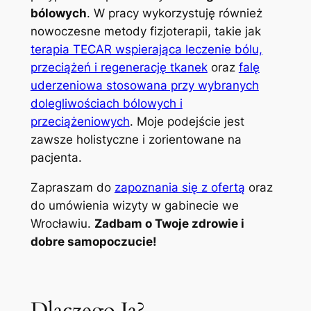
bólowych
. W pracy wykorzystuję również
nowoczesne metody fizjoterapii, takie jak
terapia TECAR wspierająca leczenie bólu,
przeciążeń i regenerację tkanek
oraz
falę
uderzeniowa stosowana przy wybranych
dolegliwościach bólowych i
przeciążeniowych
. Moje podejście jest
zawsze holistyczne i zorientowane na
pacjenta.
Zapraszam do
zapoznania się z ofertą
oraz
do umówienia wizyty w gabinecie we
Wrocławiu.
Zadbam o Twoje zdrowie i
dobre samopoczucie!
Dlaczego Ja?