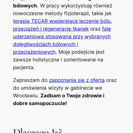
bólowych
. W pracy wykorzystuję również
nowoczesne metody fizjoterapii, takie jak
terapia TECAR wspierająca leczenie bólu,
przeciążeń i regenerację tkanek
oraz
falę
uderzeniowa stosowana przy wybranych
dolegliwościach bólowych i
przeciążeniowych
. Moje podejście jest
zawsze holistyczne i zorientowane na
pacjenta.
Zapraszam do
zapoznania się z ofertą
oraz
do umówienia wizyty w gabinecie we
Wrocławiu.
Zadbam o Twoje zdrowie i
dobre samopoczucie!
Dlaczego Ja?