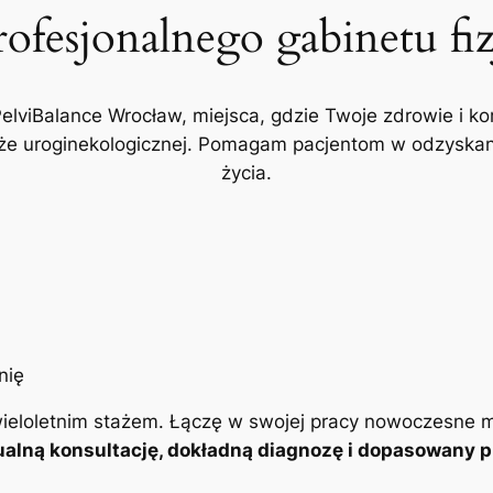
rofesjonalnego gabinetu fi
PelviBalance Wrocław, miejsca, gdzie Twoje zdrowie i ko
akże uroginekologicznej. Pomagam pacjentom w odzyskani
życia.
ieloletnim stażem. Łączę w swojej pracy nowoczesne m
alną konsultację, dokładną diagnozę i dopasowany pl