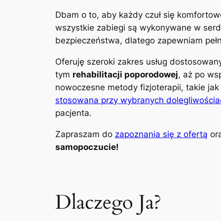
Dbam o to, aby każdy czuł się komfortow
wszystkie zabiegi są wykonywane w serdec
bezpieczeństwa, dlatego zapewniam pełną
Oferuję szeroki zakres usług dostosowa
tym
rehabilitacji poporodowej
, aż po ws
nowoczesne metody fizjoterapii, takie ja
stosowana przy wybranych dolegliwościa
pacjenta.
Zapraszam do
zapoznania się z ofertą
ora
samopoczucie!
Dlaczego Ja?