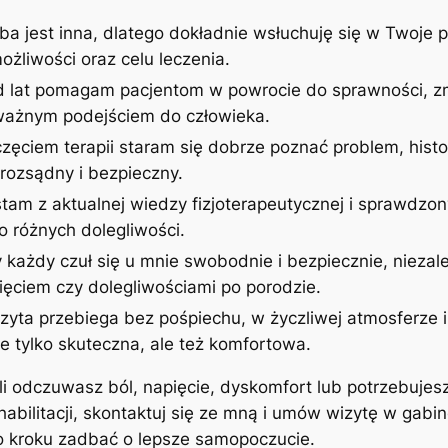
ba jest inna, dlatego dokładnie wsłuchuję się w Twoje p
żliwości oraz celu leczenia.
d lat pomagam pacjentom w powrocie do sprawności, zm
uważnym podejściem do człowieka.
zęciem terapii staram się dobrze poznać problem, histor
rozsądny i bezpieczny.
stam z aktualnej wiedzy fizjoterapeutycznej i sprawdzon
 różnych dolegliwości.
 każdy czuł się u mnie swobodnie i bezpiecznie, niezale
ęciem czy dolegliwościami po porodzie.
izyta przebiega bez pośpiechu, w życzliwej atmosferze
ie tylko skuteczna, ale też komfortowa.
śli odczuwasz ból, napięcie, dyskomfort lub potrzebujes
ehabilitacji, skontaktuj się ze mną i umów wizytę w gab
po kroku zadbać o lepsze samopoczucie.