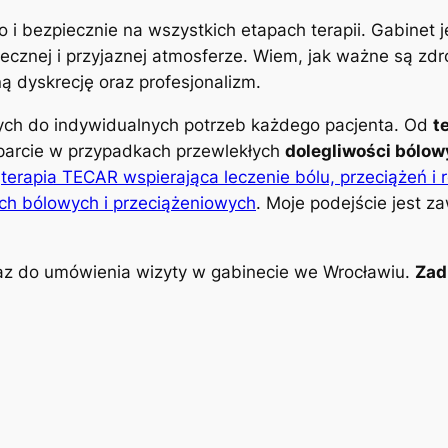
o i bezpiecznie na wszystkich etapach terapii. Gabinet
znej i przyjaznej atmosferze. Wiem, jak ważne są zdro
 dyskrecję oraz profesjonalizm.
nych do indywidualnych potrzeb każdego pacjenta. Od
t
parcie w przypadkach przewlekłych
dolegliwości bólo
k
terapia TECAR wspierająca leczenie bólu, przeciążeń i 
ch bólowych i przeciążeniowych
. Moje podejście jest z
z do umówienia wizyty w gabinecie we Wrocławiu.
Zad