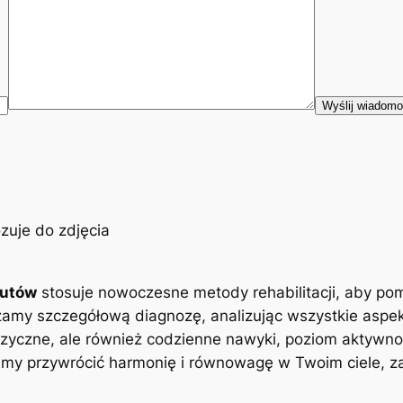
eutów
stosuje nowoczesne metody rehabilitacji, aby po
zamy szczegółową diagnozę, analizując wszystkie aspe
zyczne, ale również codzienne nawyki, poziom aktywnoś
y przywrócić harmonię i równowagę w Twoim ciele, zap