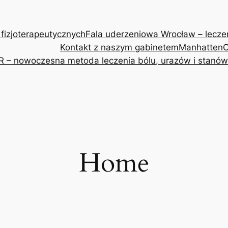
 fizjoterapeutycznych
Fala uderzeniowa Wrocław – leczeni
Kontakt z naszym gabinetem
Manhatten
O
R – nowoczesna metoda leczenia bólu, urazów i stanów
Home