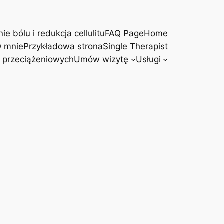
e bólu i redukcja cellulitu
FAQ Page
Home
 mnie
Przykładowa strona
Single Therapist
 przeciążeniowych
Umów wizytę
Usługi