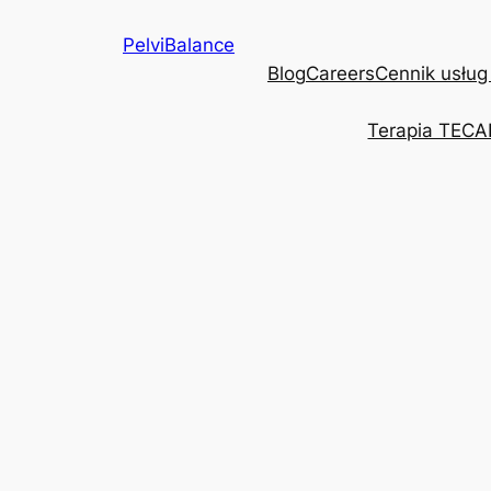
Przejdź
PelviBalance
do
Blog
Careers
Cennik usług
treści
Terapia TECA