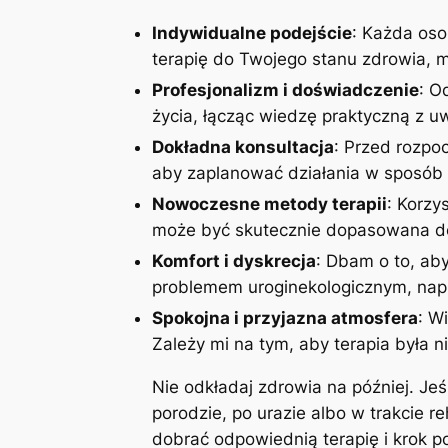
Indywidualne podejście
: Każda oso
terapię do Twojego stanu zdrowia, mo
Profesjonalizm i doświadczenie
: O
życia, łącząc wiedzę praktyczną z 
Dokładna konsultacja
: Przed rozpoc
aby zaplanować działania w sposób 
Nowoczesne metody terapii
: Korzy
może być skutecznie dopasowana do
Komfort i dyskrecja
: Dbam o to, aby
problemem uroginekologicznym, napi
Spokojna i przyjazna atmosfera
: W
Zależy mi na tym, aby terapia była n
Nie odkładaj zdrowia na później. Je
porodzie, po urazie albo w trakcie r
dobrać odpowiednią terapię i krok 