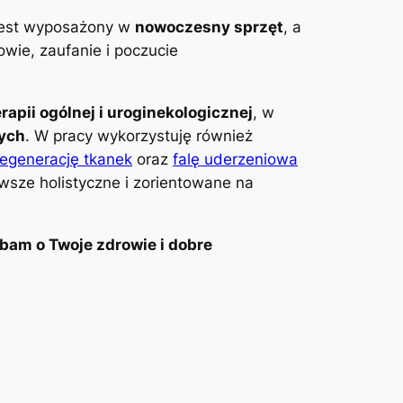
 jest wyposażony w
nowoczesny sprzęt
, a
wie, zaufanie i poczucie
erapii ogólnej i uroginekologicznej
, w
wych
. W pracy wykorzystuję również
regenerację tkanek
oraz
falę uderzeniowa
awsze holistyczne i zorientowane na
bam o Twoje zdrowie i dobre