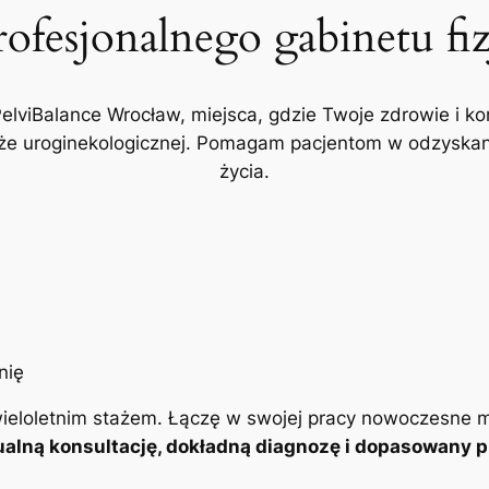
rofesjonalnego gabinetu fi
PelviBalance Wrocław, miejsca, gdzie Twoje zdrowie i ko
akże uroginekologicznej. Pomagam pacjentom w odzyskani
życia.
ieloletnim stażem. Łączę w swojej pracy nowoczesne m
alną konsultację, dokładną diagnozę i dopasowany pl