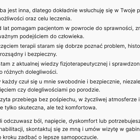
ba jest inna, dlatego dokładnie wsłuchuję się w Twoje p
żliwości oraz celu leczenia.
d lat pomagam pacjentom w powrocie do sprawności, zm
uważnym podejściem do człowieka.
zęciem terapii staram się dobrze poznać problem, histor
rozsądny i bezpieczny.
stam z aktualnej wiedzy fizjoterapeutycznej i sprawdzon
 różnych dolegliwości.
 każdy czuł się u mnie swobodnie i bezpiecznie, niezale
ęciem czy dolegliwościami po porodzie.
izyta przebiega bez pośpiechu, w życzliwej atmosferze
ie tylko skuteczna, ale też komfortowa.
śli odczuwasz ból, napięcie, dyskomfort lub potrzebujes
ehabilitacji, skontaktuj się ze mną i umów wizytę w gab
po kroku zadbać o lepsze samopoczucie.