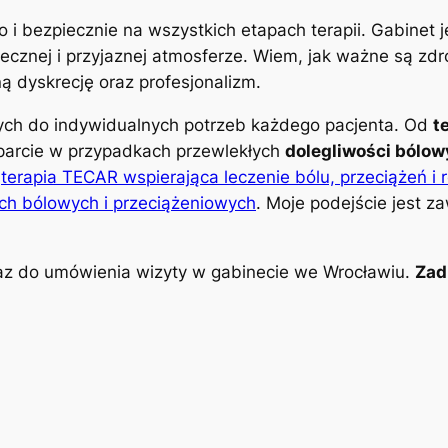
o i bezpiecznie na wszystkich etapach terapii. Gabinet
znej i przyjaznej atmosferze. Wiem, jak ważne są zdro
 dyskrecję oraz profesjonalizm.
nych do indywidualnych potrzeb każdego pacjenta. Od
t
parcie w przypadkach przewlekłych
dolegliwości bólo
k
terapia TECAR wspierająca leczenie bólu, przeciążeń i 
ch bólowych i przeciążeniowych
. Moje podejście jest z
z do umówienia wizyty w gabinecie we Wrocławiu.
Zad