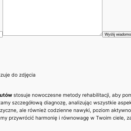
eutów
stosuje nowoczesne metody rehabilitacji, aby po
zamy szczegółową diagnozę, analizując wszystkie aspe
zyczne, ale również codzienne nawyki, poziom aktywnoś
y przywrócić harmonię i równowagę w Twoim ciele, zap