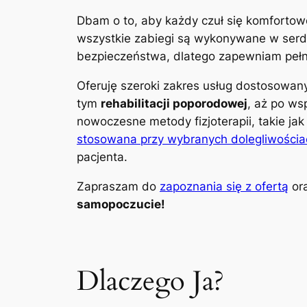
Dbam o to, aby każdy czuł się komfortow
wszystkie zabiegi są wykonywane w serdec
bezpieczeństwa, dlatego zapewniam pełną
Oferuję szeroki zakres usług dostosowa
tym
rehabilitacji poporodowej
, aż po ws
nowoczesne metody fizjoterapii, takie ja
stosowana przy wybranych dolegliwościa
pacjenta.
Zapraszam do
zapoznania się z ofertą
ora
samopoczucie!
Dlaczego Ja?