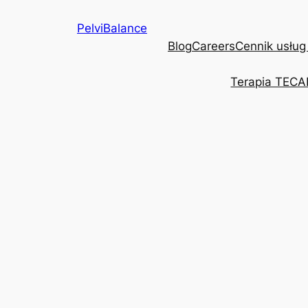
Przejdź
PelviBalance
do
Blog
Careers
Cennik usług
treści
Terapia TECA