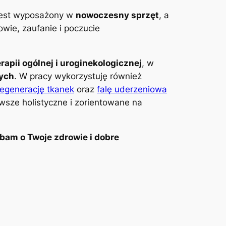
 jest wyposażony w
nowoczesny sprzęt
, a
wie, zaufanie i poczucie
erapii ogólnej i uroginekologicznej
, w
wych
. W pracy wykorzystuję również
regenerację tkanek
oraz
falę uderzeniowa
awsze holistyczne i zorientowane na
bam o Twoje zdrowie i dobre