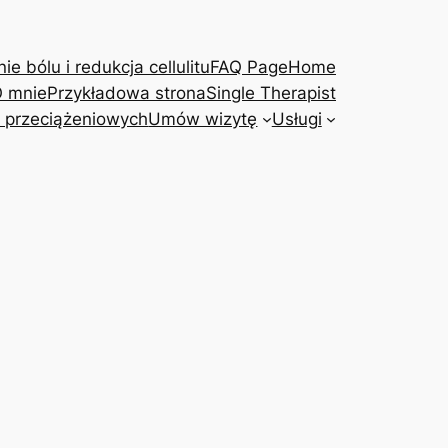
e bólu i redukcja cellulitu
FAQ Page
Home
 mnie
Przykładowa strona
Single Therapist
 przeciążeniowych
Umów wizytę
Usługi