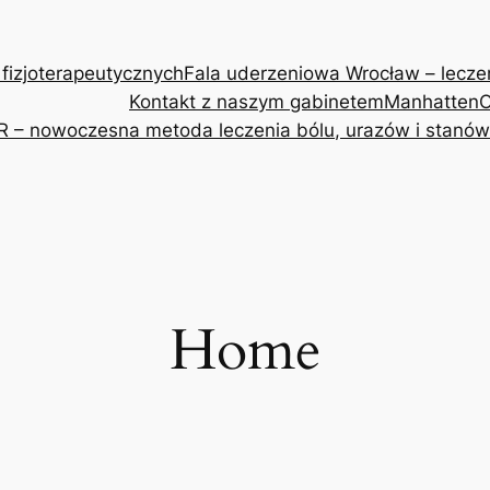
 fizjoterapeutycznych
Fala uderzeniowa Wrocław – leczeni
Kontakt z naszym gabinetem
Manhatten
O
R – nowoczesna metoda leczenia bólu, urazów i stanów
Home