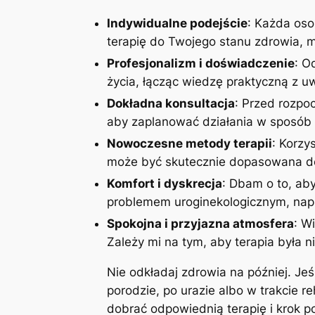
Indywidualne podejście
: Każda oso
terapię do Twojego stanu zdrowia, mo
Profesjonalizm i doświadczenie
: O
życia, łącząc wiedzę praktyczną z 
Dokładna konsultacja
: Przed rozpoc
aby zaplanować działania w sposób 
Nowoczesne metody terapii
: Korzy
może być skutecznie dopasowana do
Komfort i dyskrecja
: Dbam o to, aby
problemem uroginekologicznym, napi
Spokojna i przyjazna atmosfera
: W
Zależy mi na tym, aby terapia była n
Nie odkładaj zdrowia na później. Je
porodzie, po urazie albo w trakcie r
dobrać odpowiednią terapię i krok 