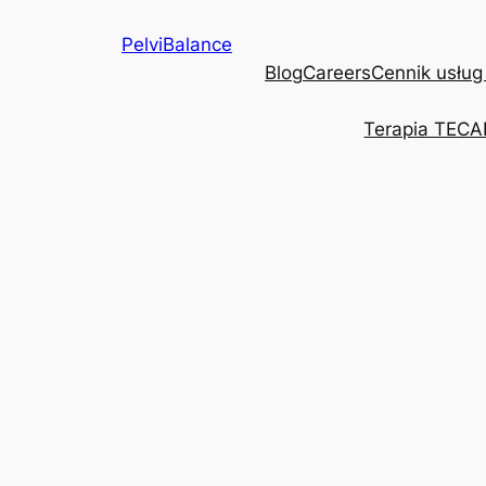
Przejdź
PelviBalance
do
Blog
Careers
Cennik usług
treści
Terapia TECA