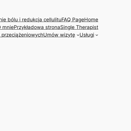
e bólu i redukcja cellulitu
FAQ Page
Home
 mnie
Przykładowa strona
Single Therapist
 przeciążeniowych
Umów wizytę
Usługi