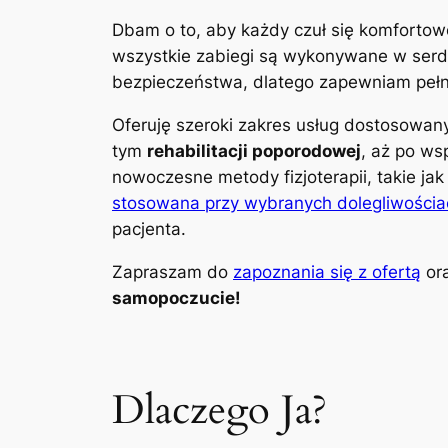
Dbam o to, aby każdy czuł się komfortow
wszystkie zabiegi są wykonywane w serdec
bezpieczeństwa, dlatego zapewniam pełną
Oferuję szeroki zakres usług dostosowa
tym
rehabilitacji poporodowej
, aż po ws
nowoczesne metody fizjoterapii, takie ja
stosowana przy wybranych dolegliwościa
pacjenta.
Zapraszam do
zapoznania się z ofertą
ora
samopoczucie!
Dlaczego Ja?