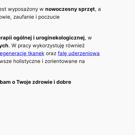
 jest wyposażony w
nowoczesny sprzęt
, a
wie, zaufanie i poczucie
erapii ogólnej i uroginekologicznej
, w
wych
. W pracy wykorzystuję również
regenerację tkanek
oraz
falę uderzeniowa
awsze holistyczne i zorientowane na
bam o Twoje zdrowie i dobre