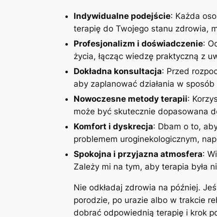
Indywidualne podejście
: Każda oso
terapię do Twojego stanu zdrowia, mo
Profesjonalizm i doświadczenie
: O
życia, łącząc wiedzę praktyczną z 
Dokładna konsultacja
: Przed rozpoc
aby zaplanować działania w sposób 
Nowoczesne metody terapii
: Korzy
może być skutecznie dopasowana do
Komfort i dyskrecja
: Dbam o to, aby
problemem uroginekologicznym, napi
Spokojna i przyjazna atmosfera
: W
Zależy mi na tym, aby terapia była n
Nie odkładaj zdrowia na później. Je
porodzie, po urazie albo w trakcie r
dobrać odpowiednią terapię i krok 