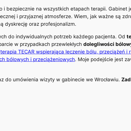
o i bezpiecznie na wszystkich etapach terapii. Gabinet
znej i przyjaznej atmosferze. Wiem, jak ważne są zdro
 dyskrecję oraz profesjonalizm.
nych do indywidualnych potrzeb każdego pacjenta. Od
t
parcie w przypadkach przewlekłych
dolegliwości bólo
k
terapia TECAR wspierająca leczenie bólu, przeciążeń i 
ch bólowych i przeciążeniowych
. Moje podejście jest z
z do umówienia wizyty w gabinecie we Wrocławiu.
Zad