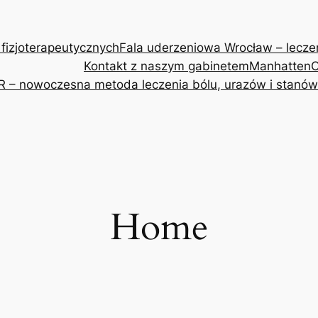
 fizjoterapeutycznych
Fala uderzeniowa Wrocław – leczeni
Kontakt z naszym gabinetem
Manhatten
O
R – nowoczesna metoda leczenia bólu, urazów i stanów
Home