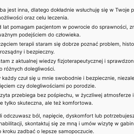
ba jest inna, dlatego dokładnie wsłuchuję się w Twoje p
żliwości oraz celu leczenia.
d lat pomagam pacjentom w powrocie do sprawności, zm
uważnym podejściem do człowieka.
zęciem terapii staram się dobrze poznać problem, histor
rozsądny i bezpieczny.
stam z aktualnej wiedzy fizjoterapeutycznej i sprawdzon
 różnych dolegliwości.
 każdy czuł się u mnie swobodnie i bezpiecznie, niezale
ęciem czy dolegliwościami po porodzie.
izyta przebiega bez pośpiechu, w życzliwej atmosferze
ie tylko skuteczna, ale też komfortowa.
śli odczuwasz ból, napięcie, dyskomfort lub potrzebujes
ehabilitacji, skontaktuj się ze mną i umów wizytę w gab
po kroku zadbać o lepsze samopoczucie.