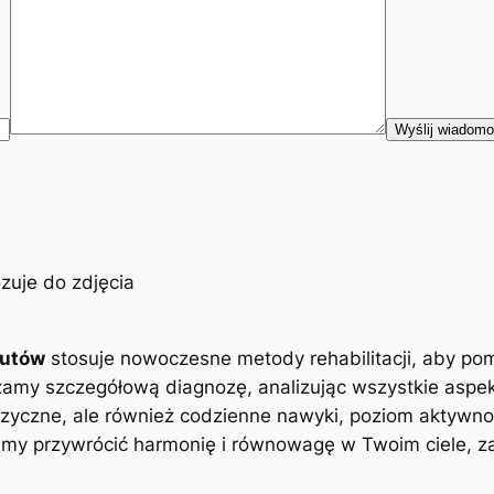
eutów
stosuje nowoczesne metody rehabilitacji, aby po
zamy szczegółową diagnozę, analizując wszystkie aspe
zyczne, ale również codzienne nawyki, poziom aktywnoś
y przywrócić harmonię i równowagę w Twoim ciele, zap