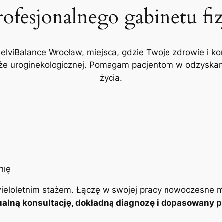
rofesjonalnego gabinetu fi
PelviBalance Wrocław, miejsca, gdzie Twoje zdrowie i ko
akże uroginekologicznej. Pomagam pacjentom w odzyskani
życia.
ieloletnim stażem. Łączę w swojej pracy nowoczesne m
alną konsultację, dokładną diagnozę i dopasowany pl