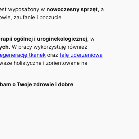
 jest wyposażony w
nowoczesny sprzęt
, a
wie, zaufanie i poczucie
erapii ogólnej i uroginekologicznej
, w
wych
. W pracy wykorzystuję również
regenerację tkanek
oraz
falę uderzeniowa
awsze holistyczne i zorientowane na
bam o Twoje zdrowie i dobre