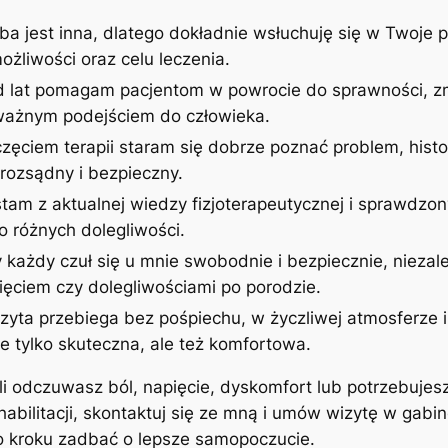
ba jest inna, dlatego dokładnie wsłuchuję się w Twoje p
żliwości oraz celu leczenia.
d lat pomagam pacjentom w powrocie do sprawności, zm
uważnym podejściem do człowieka.
zęciem terapii staram się dobrze poznać problem, histor
rozsądny i bezpieczny.
stam z aktualnej wiedzy fizjoterapeutycznej i sprawdzon
 różnych dolegliwości.
 każdy czuł się u mnie swobodnie i bezpiecznie, niezale
ęciem czy dolegliwościami po porodzie.
izyta przebiega bez pośpiechu, w życzliwej atmosferze
ie tylko skuteczna, ale też komfortowa.
śli odczuwasz ból, napięcie, dyskomfort lub potrzebujes
ehabilitacji, skontaktuj się ze mną i umów wizytę w gab
po kroku zadbać o lepsze samopoczucie.