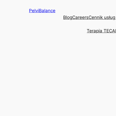
Przejdź
PelviBalance
do
Blog
Careers
Cennik usług
treści
Terapia TECA