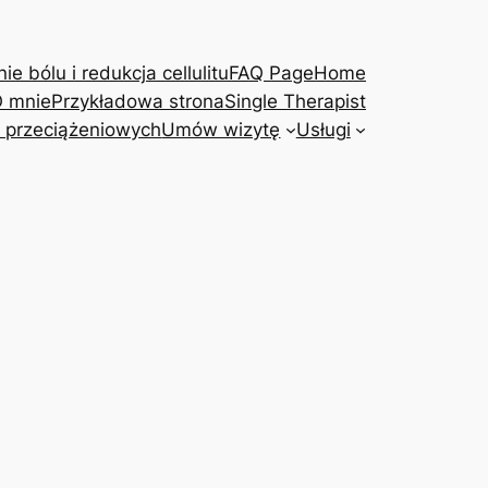
e bólu i redukcja cellulitu
FAQ Page
Home
 mnie
Przykładowa strona
Single Therapist
 przeciążeniowych
Umów wizytę
Usługi