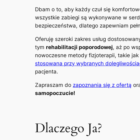
Dbam o to, aby każdy czuł się komfortow
wszystkie zabiegi są wykonywane w serdec
bezpieczeństwa, dlatego zapewniam pełną
Oferuję szeroki zakres usług dostosowa
tym
rehabilitacji poporodowej
, aż po ws
nowoczesne metody fizjoterapii, takie ja
stosowana przy wybranych dolegliwościa
pacjenta.
Zapraszam do
zapoznania się z ofertą
ora
samopoczucie!
Dlaczego Ja?