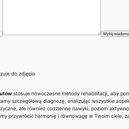
eutów
stosuje nowoczesne metody rehabilitacji, aby po
zamy szczegółową diagnozę, analizując wszystkie aspe
zyczne, ale również codzienne nawyki, poziom aktywnoś
y przywrócić harmonię i równowagę w Twoim ciele, zap