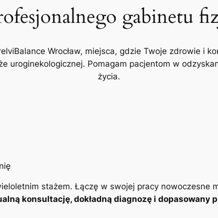
rofesjonalnego gabinetu fi
PelviBalance Wrocław, miejsca, gdzie Twoje zdrowie i ko
akże uroginekologicznej. Pomagam pacjentom w odzyskani
życia.
ieloletnim stażem. Łączę w swojej pracy nowoczesne m
alną konsultację, dokładną diagnozę i dopasowany pl