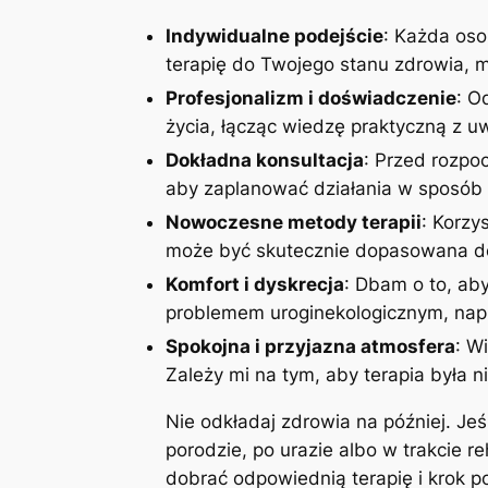
Indywidualne podejście
: Każda oso
terapię do Twojego stanu zdrowia, mo
Profesjonalizm i doświadczenie
: O
życia, łącząc wiedzę praktyczną z 
Dokładna konsultacja
: Przed rozpoc
aby zaplanować działania w sposób 
Nowoczesne metody terapii
: Korzy
może być skutecznie dopasowana do
Komfort i dyskrecja
: Dbam o to, aby
problemem uroginekologicznym, napi
Spokojna i przyjazna atmosfera
: W
Zależy mi na tym, aby terapia była n
Nie odkładaj zdrowia na później. Je
porodzie, po urazie albo w trakcie r
dobrać odpowiednią terapię i krok 