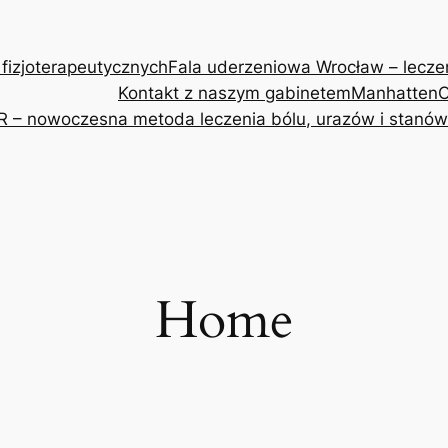
 fizjoterapeutycznych
Fala uderzeniowa Wrocław – leczeni
Kontakt z naszym gabinetem
Manhatten
O
R – nowoczesna metoda leczenia bólu, urazów i stanów
Home