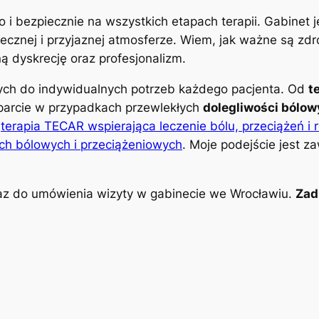
o i bezpiecznie na wszystkich etapach terapii. Gabinet
znej i przyjaznej atmosferze. Wiem, jak ważne są zdro
 dyskrecję oraz profesjonalizm.
nych do indywidualnych potrzeb każdego pacjenta. Od
t
parcie w przypadkach przewlekłych
dolegliwości bólo
k
terapia TECAR wspierająca leczenie bólu, przeciążeń i 
ch bólowych i przeciążeniowych
. Moje podejście jest z
z do umówienia wizyty w gabinecie we Wrocławiu.
Zad