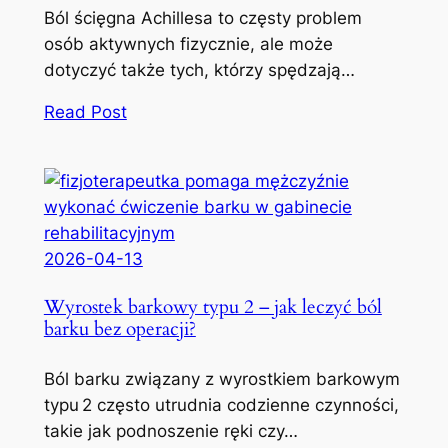
Ból ścięgna Achillesa to częsty problem
osób aktywnych fizycznie, ale może
dotyczyć także tych, którzy spędzają…
Read Post
2026-04-13
Wyrostek barkowy typu 2 – jak leczyć ból
barku bez operacji?
Ból barku związany z wyrostkiem barkowym
typu 2 często utrudnia codzienne czynności,
takie jak podnoszenie ręki czy…