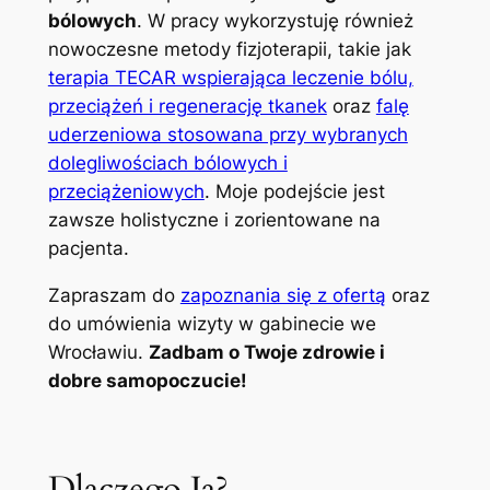
bólowych
. W pracy wykorzystuję również
nowoczesne metody fizjoterapii, takie jak
terapia TECAR wspierająca leczenie bólu,
przeciążeń i regenerację tkanek
oraz
falę
uderzeniowa stosowana przy wybranych
dolegliwościach bólowych i
przeciążeniowych
. Moje podejście jest
zawsze holistyczne i zorientowane na
pacjenta.
Zapraszam do
zapoznania się z ofertą
oraz
do umówienia wizyty w gabinecie we
Wrocławiu.
Zadbam o Twoje zdrowie i
dobre samopoczucie!
Dlaczego Ja?