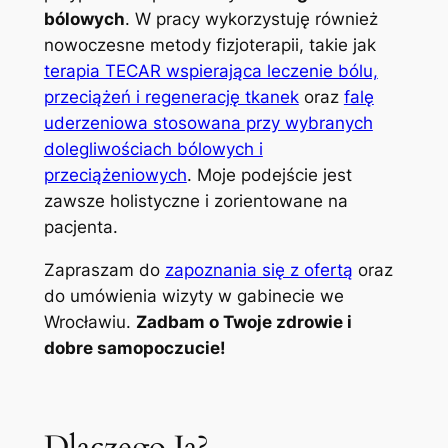
bólowych
. W pracy wykorzystuję również
nowoczesne metody fizjoterapii, takie jak
terapia TECAR wspierająca leczenie bólu,
przeciążeń i regenerację tkanek
oraz
falę
uderzeniowa stosowana przy wybranych
dolegliwościach bólowych i
przeciążeniowych
. Moje podejście jest
zawsze holistyczne i zorientowane na
pacjenta.
Zapraszam do
zapoznania się z ofertą
oraz
do umówienia wizyty w gabinecie we
Wrocławiu.
Zadbam o Twoje zdrowie i
dobre samopoczucie!
Dlaczego Ja?