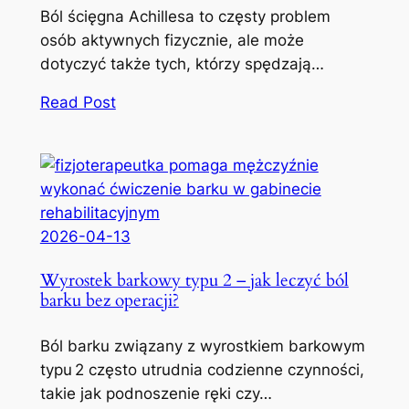
Ból ścięgna Achillesa to częsty problem
osób aktywnych fizycznie, ale może
dotyczyć także tych, którzy spędzają…
Read Post
2026-04-13
Wyrostek barkowy typu 2 – jak leczyć ból
barku bez operacji?
Ból barku związany z wyrostkiem barkowym
typu 2 często utrudnia codzienne czynności,
takie jak podnoszenie ręki czy…