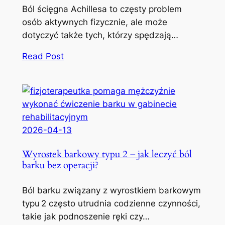
Ból ścięgna Achillesa to częsty problem
osób aktywnych fizycznie, ale może
dotyczyć także tych, którzy spędzają…
Read Post
2026-04-13
Wyrostek barkowy typu 2 – jak leczyć ból
barku bez operacji?
Ból barku związany z wyrostkiem barkowym
typu 2 często utrudnia codzienne czynności,
takie jak podnoszenie ręki czy…