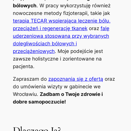
bólowych
. W pracy wykorzystuję również
nowoczesne metody fizjoterapii, takie jak
terapia TECAR wspierająca leczenie bólu,
przeciążeń i regenerację tkanek
oraz
falę
uderzeniowa stosowana przy wybranych
dolegliwościach bólowych i
przeciążeniowych
. Moje podejście jest
zawsze holistyczne i zorientowane na
pacjenta.
Zapraszam do
zapoznania się z ofertą
oraz
do umówienia wizyty w gabinecie we
Wrocławiu.
Zadbam o Twoje zdrowie i
dobre samopoczucie!
Dlaczego Ja?