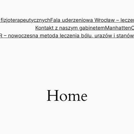
 fizjoterapeutycznych
Fala uderzeniowa Wrocław – leczeni
Kontakt z naszym gabinetem
Manhatten
O
R – nowoczesna metoda leczenia bólu, urazów i stanów
Home