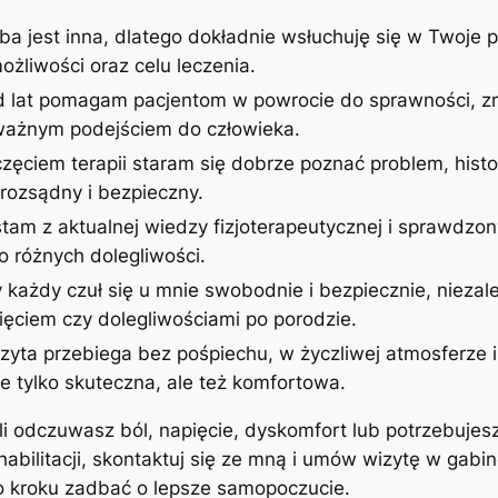
ba jest inna, dlatego dokładnie wsłuchuję się w Twoje p
żliwości oraz celu leczenia.
d lat pomagam pacjentom w powrocie do sprawności, zm
uważnym podejściem do człowieka.
zęciem terapii staram się dobrze poznać problem, histor
rozsądny i bezpieczny.
stam z aktualnej wiedzy fizjoterapeutycznej i sprawdzon
 różnych dolegliwości.
 każdy czuł się u mnie swobodnie i bezpiecznie, niezale
ęciem czy dolegliwościami po porodzie.
izyta przebiega bez pośpiechu, w życzliwej atmosferze
ie tylko skuteczna, ale też komfortowa.
śli odczuwasz ból, napięcie, dyskomfort lub potrzebujes
ehabilitacji, skontaktuj się ze mną i umów wizytę w gab
po kroku zadbać o lepsze samopoczucie.