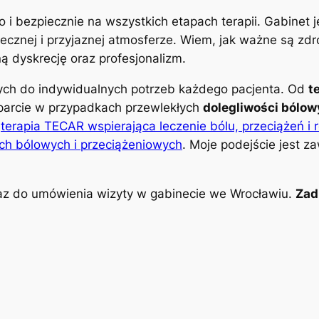
o i bezpiecznie na wszystkich etapach terapii. Gabinet
znej i przyjaznej atmosferze. Wiem, jak ważne są zdro
 dyskrecję oraz profesjonalizm.
nych do indywidualnych potrzeb każdego pacjenta. Od
t
parcie w przypadkach przewlekłych
dolegliwości bólo
k
terapia TECAR wspierająca leczenie bólu, przeciążeń i 
ch bólowych i przeciążeniowych
. Moje podejście jest z
z do umówienia wizyty w gabinecie we Wrocławiu.
Zad