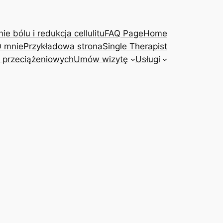
e bólu i redukcja cellulitu
FAQ Page
Home
 mnie
Przykładowa strona
Single Therapist
 przeciążeniowych
Umów wizytę
Usługi