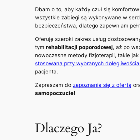
Dbam o to, aby każdy czuł się komfortow
wszystkie zabiegi są wykonywane w serdec
bezpieczeństwa, dlatego zapewniam pełną
Oferuję szeroki zakres usług dostosowa
tym
rehabilitacji poporodowej
, aż po ws
nowoczesne metody fizjoterapii, takie ja
stosowana przy wybranych dolegliwościa
pacjenta.
Zapraszam do
zapoznania się z ofertą
ora
samopoczucie!
Dlaczego Ja?