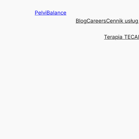
Przejdź
PelviBalance
do
Blog
Careers
Cennik usług
treści
Terapia TECA