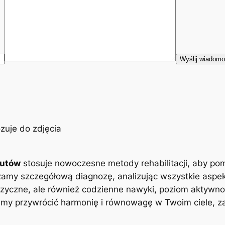
eutów
stosuje nowoczesne metody rehabilitacji, aby po
zamy szczegółową diagnozę, analizując wszystkie aspe
zyczne, ale również codzienne nawyki, poziom aktywnoś
y przywrócić harmonię i równowagę w Twoim ciele, zap