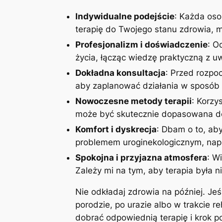
Indywidualne podejście
: Każda oso
terapię do Twojego stanu zdrowia, mo
Profesjonalizm i doświadczenie
: O
życia, łącząc wiedzę praktyczną z 
Dokładna konsultacja
: Przed rozpoc
aby zaplanować działania w sposób 
Nowoczesne metody terapii
: Korzy
może być skutecznie dopasowana do
Komfort i dyskrecja
: Dbam o to, aby
problemem uroginekologicznym, napi
Spokojna i przyjazna atmosfera
: W
Zależy mi na tym, aby terapia była n
Nie odkładaj zdrowia na później. Je
porodzie, po urazie albo w trakcie r
dobrać odpowiednią terapię i krok 