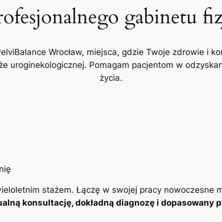
rofesjonalnego gabinetu fi
PelviBalance Wrocław, miejsca, gdzie Twoje zdrowie i ko
akże uroginekologicznej. Pomagam pacjentom w odzyskani
życia.
ieloletnim stażem. Łączę w swojej pracy nowoczesne m
alną konsultację, dokładną diagnozę i dopasowany pl