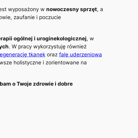
 jest wyposażony w
nowoczesny sprzęt
, a
wie, zaufanie i poczucie
erapii ogólnej i uroginekologicznej
, w
wych
. W pracy wykorzystuję również
regenerację tkanek
oraz
falę uderzeniowa
awsze holistyczne i zorientowane na
bam o Twoje zdrowie i dobre