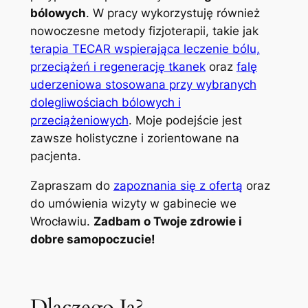
bólowych
. W pracy wykorzystuję również
nowoczesne metody fizjoterapii, takie jak
terapia TECAR wspierająca leczenie bólu,
przeciążeń i regenerację tkanek
oraz
falę
uderzeniowa stosowana przy wybranych
dolegliwościach bólowych i
przeciążeniowych
. Moje podejście jest
zawsze holistyczne i zorientowane na
pacjenta.
Zapraszam do
zapoznania się z ofertą
oraz
do umówienia wizyty w gabinecie we
Wrocławiu.
Zadbam o Twoje zdrowie i
dobre samopoczucie!
Dlaczego Ja?