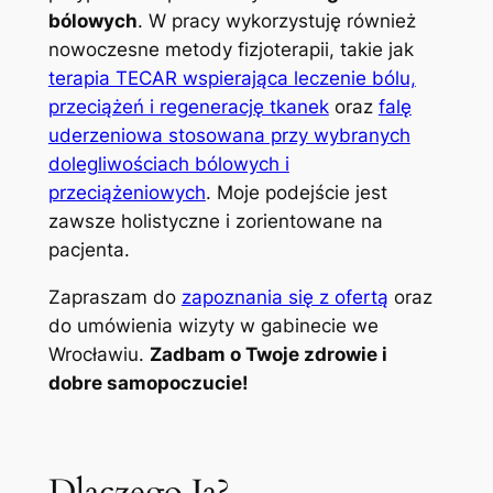
bólowych
. W pracy wykorzystuję również
nowoczesne metody fizjoterapii, takie jak
terapia TECAR wspierająca leczenie bólu,
przeciążeń i regenerację tkanek
oraz
falę
uderzeniowa stosowana przy wybranych
dolegliwościach bólowych i
przeciążeniowych
. Moje podejście jest
zawsze holistyczne i zorientowane na
pacjenta.
Zapraszam do
zapoznania się z ofertą
oraz
do umówienia wizyty w gabinecie we
Wrocławiu.
Zadbam o Twoje zdrowie i
dobre samopoczucie!
Dlaczego Ja?