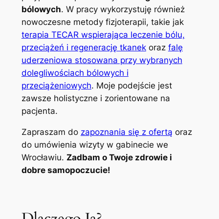
bólowych
. W pracy wykorzystuję również
nowoczesne metody fizjoterapii, takie jak
terapia TECAR wspierająca leczenie bólu,
przeciążeń i regenerację tkanek
oraz
falę
uderzeniowa stosowana przy wybranych
dolegliwościach bólowych i
przeciążeniowych
. Moje podejście jest
zawsze holistyczne i zorientowane na
pacjenta.
Zapraszam do
zapoznania się z ofertą
oraz
do umówienia wizyty w gabinecie we
Wrocławiu.
Zadbam o Twoje zdrowie i
dobre samopoczucie!
Dlaczego Ja?