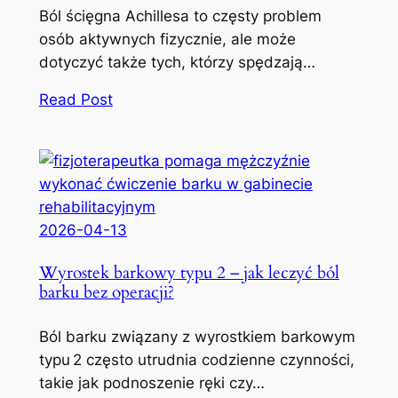
Ból ścięgna Achillesa to częsty problem
osób aktywnych fizycznie, ale może
dotyczyć także tych, którzy spędzają…
Read Post
2026-04-13
Wyrostek barkowy typu 2 – jak leczyć ból
barku bez operacji?
Ból barku związany z wyrostkiem barkowym
typu 2 często utrudnia codzienne czynności,
takie jak podnoszenie ręki czy…