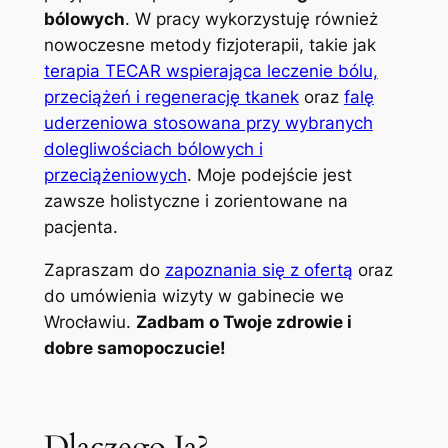
bólowych
. W pracy wykorzystuję również
nowoczesne metody fizjoterapii, takie jak
terapia TECAR wspierająca leczenie bólu,
przeciążeń i regenerację tkanek
oraz
falę
uderzeniowa stosowana przy wybranych
dolegliwościach bólowych i
przeciążeniowych
. Moje podejście jest
zawsze holistyczne i zorientowane na
pacjenta.
Zapraszam do
zapoznania się z ofertą
oraz
do umówienia wizyty w gabinecie we
Wrocławiu.
Zadbam o Twoje zdrowie i
dobre samopoczucie!
Dlaczego Ja?