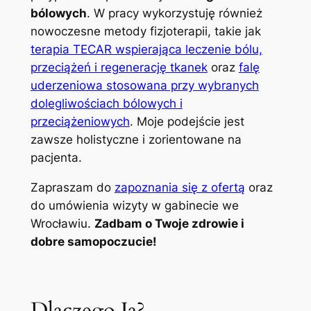
bólowych
. W pracy wykorzystuję również
nowoczesne metody fizjoterapii, takie jak
terapia TECAR wspierająca leczenie bólu,
przeciążeń i regenerację tkanek
oraz
falę
uderzeniowa stosowana przy wybranych
dolegliwościach bólowych i
przeciążeniowych
. Moje podejście jest
zawsze holistyczne i zorientowane na
pacjenta.
Zapraszam do
zapoznania się z ofertą
oraz
do umówienia wizyty w gabinecie we
Wrocławiu.
Zadbam o Twoje zdrowie i
dobre samopoczucie!
Dlaczego Ja?