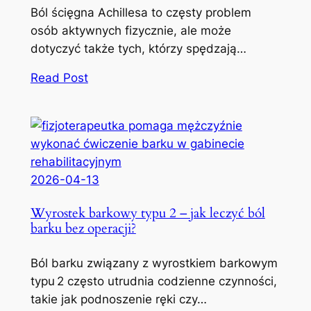
Ból ścięgna Achillesa to częsty problem
osób aktywnych fizycznie, ale może
dotyczyć także tych, którzy spędzają…
Read Post
2026-04-13
Wyrostek barkowy typu 2 – jak leczyć ból
barku bez operacji?
Ból barku związany z wyrostkiem barkowym
typu 2 często utrudnia codzienne czynności,
takie jak podnoszenie ręki czy…