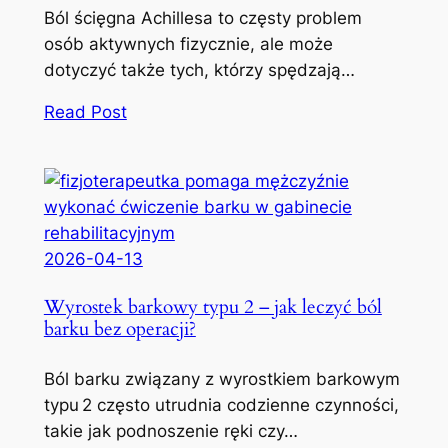
Ból ścięgna Achillesa to częsty problem
osób aktywnych fizycznie, ale może
dotyczyć także tych, którzy spędzają…
Read Post
2026-04-13
Wyrostek barkowy typu 2 – jak leczyć ból
barku bez operacji?
Ból barku związany z wyrostkiem barkowym
typu 2 często utrudnia codzienne czynności,
takie jak podnoszenie ręki czy…