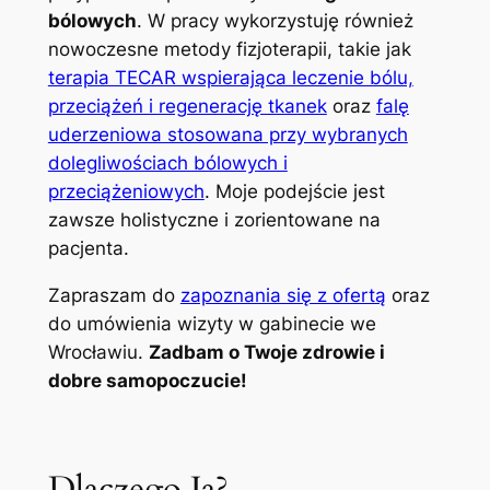
bólowych
. W pracy wykorzystuję również
nowoczesne metody fizjoterapii, takie jak
terapia TECAR wspierająca leczenie bólu,
przeciążeń i regenerację tkanek
oraz
falę
uderzeniowa stosowana przy wybranych
dolegliwościach bólowych i
przeciążeniowych
. Moje podejście jest
zawsze holistyczne i zorientowane na
pacjenta.
Zapraszam do
zapoznania się z ofertą
oraz
do umówienia wizyty w gabinecie we
Wrocławiu.
Zadbam o Twoje zdrowie i
dobre samopoczucie!
Dlaczego Ja?