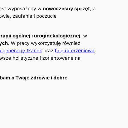
 jest wyposażony w
nowoczesny sprzęt
, a
wie, zaufanie i poczucie
erapii ogólnej i uroginekologicznej
, w
wych
. W pracy wykorzystuję również
regenerację tkanek
oraz
falę uderzeniowa
awsze holistyczne i zorientowane na
bam o Twoje zdrowie i dobre