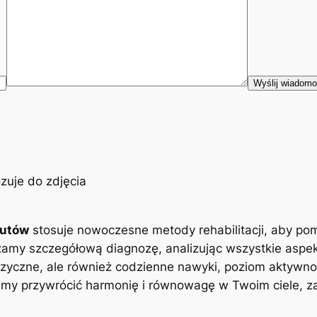
eutów
stosuje nowoczesne metody rehabilitacji, aby po
zamy szczegółową diagnozę, analizując wszystkie aspe
zyczne, ale również codzienne nawyki, poziom aktywnoś
y przywrócić harmonię i równowagę w Twoim ciele, zap