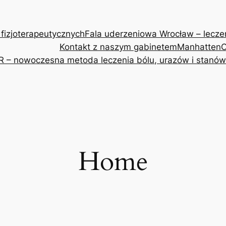
 fizjoterapeutycznych
Fala uderzeniowa Wrocław – leczeni
Kontakt z naszym gabinetem
Manhatten
O
R – nowoczesna metoda leczenia bólu, urazów i stanów
Home