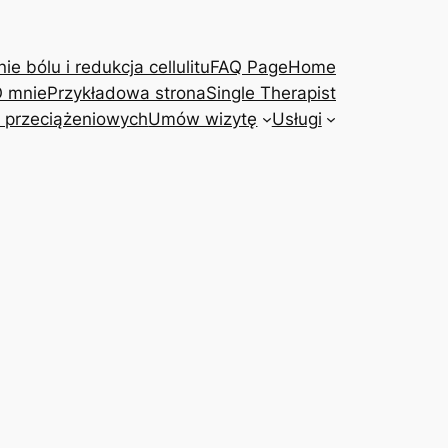
e bólu i redukcja cellulitu
FAQ Page
Home
 mnie
Przykładowa strona
Single Therapist
 przeciążeniowych
Umów wizytę
Usługi