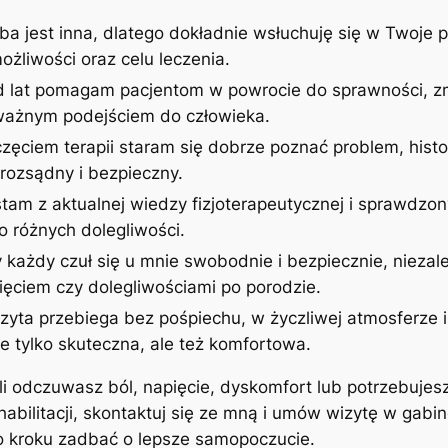
ba jest inna, dlatego dokładnie wsłuchuję się w Twoje p
żliwości oraz celu leczenia.
d lat pomagam pacjentom w powrocie do sprawności, zm
uważnym podejściem do człowieka.
zęciem terapii staram się dobrze poznać problem, histor
rozsądny i bezpieczny.
stam z aktualnej wiedzy fizjoterapeutycznej i sprawdzon
 różnych dolegliwości.
 każdy czuł się u mnie swobodnie i bezpiecznie, niezale
ęciem czy dolegliwościami po porodzie.
izyta przebiega bez pośpiechu, w życzliwej atmosferze
ie tylko skuteczna, ale też komfortowa.
śli odczuwasz ból, napięcie, dyskomfort lub potrzebujes
ehabilitacji, skontaktuj się ze mną i umów wizytę w gab
po kroku zadbać o lepsze samopoczucie.