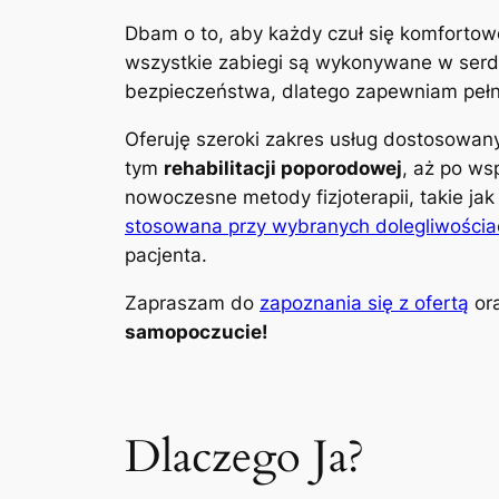
Dbam o to, aby każdy czuł się komfortow
wszystkie zabiegi są wykonywane w serdec
bezpieczeństwa, dlatego zapewniam pełną
Oferuję szeroki zakres usług dostosowa
tym
rehabilitacji poporodowej
, aż po ws
nowoczesne metody fizjoterapii, takie ja
stosowana przy wybranych dolegliwościa
pacjenta.
Zapraszam do
zapoznania się z ofertą
ora
samopoczucie!
Dlaczego Ja?