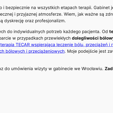
o i bezpiecznie na wszystkich etapach terapii. Gabinet
znej i przyjaznej atmosferze. Wiem, jak ważne są zdro
 dyskrecję oraz profesjonalizm.
nych do indywidualnych potrzeb każdego pacjenta. Od
t
parcie w przypadkach przewlekłych
dolegliwości bólo
k
terapia TECAR wspierająca leczenie bólu, przeciążeń i 
ch bólowych i przeciążeniowych
. Moje podejście jest z
z do umówienia wizyty w gabinecie we Wrocławiu.
Zad