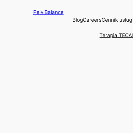
Przejdź
PelviBalance
do
Blog
Careers
Cennik usług
treści
Terapia TECA