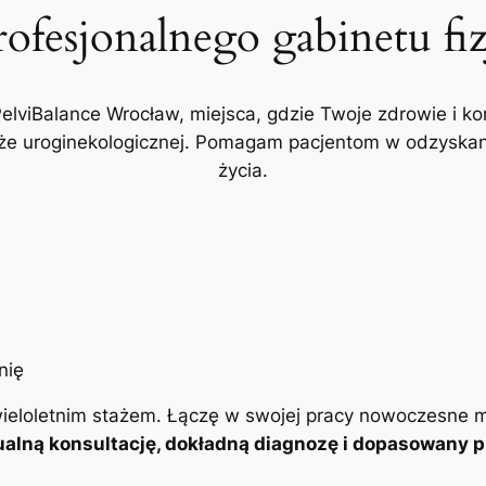
rofesjonalnego gabinetu fi
PelviBalance Wrocław, miejsca, gdzie Twoje zdrowie i ko
akże uroginekologicznej. Pomagam pacjentom w odzyskani
życia.
ieloletnim stażem. Łączę w swojej pracy nowoczesne m
alną konsultację, dokładną diagnozę i dopasowany pl