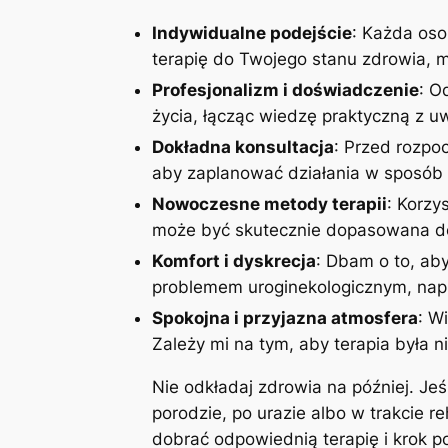
Indywidualne podejście
: Każda oso
terapię do Twojego stanu zdrowia, mo
Profesjonalizm i doświadczenie
: O
życia, łącząc wiedzę praktyczną z 
Dokładna konsultacja
: Przed rozpoc
aby zaplanować działania w sposób 
Nowoczesne metody terapii
: Korzy
może być skutecznie dopasowana do
Komfort i dyskrecja
: Dbam o to, aby
problemem uroginekologicznym, napi
Spokojna i przyjazna atmosfera
: W
Zależy mi na tym, aby terapia była n
Nie odkładaj zdrowia na później. Je
porodzie, po urazie albo w trakcie r
dobrać odpowiednią terapię i krok 