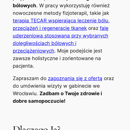
bólowych
. W pracy wykorzystuję również
nowoczesne metody fizjoterapii, takie jak
terapia TECAR wspierająca leczenie bólu,
przeciążeń i regenerację tkanek
oraz
falę
uderzeniowa stosowana przy wybranych
dolegliwościach bólowych i
przeciążeniowych
. Moje podejście jest
zawsze holistyczne i zorientowane na
pacjenta.
Zapraszam do
zapoznania się z ofertą
oraz
do umówienia wizyty w gabinecie we
Wrocławiu.
Zadbam o Twoje zdrowie i
dobre samopoczucie!
Dlaczego Ja?