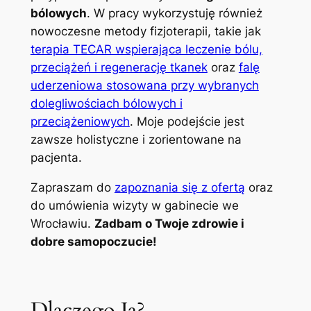
bólowych
. W pracy wykorzystuję również
nowoczesne metody fizjoterapii, takie jak
terapia TECAR wspierająca leczenie bólu,
przeciążeń i regenerację tkanek
oraz
falę
uderzeniowa stosowana przy wybranych
dolegliwościach bólowych i
przeciążeniowych
. Moje podejście jest
zawsze holistyczne i zorientowane na
pacjenta.
Zapraszam do
zapoznania się z ofertą
oraz
do umówienia wizyty w gabinecie we
Wrocławiu.
Zadbam o Twoje zdrowie i
dobre samopoczucie!
Dlaczego Ja?