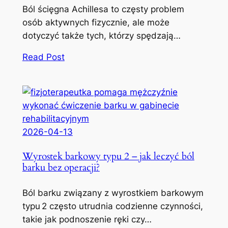
Ból ścięgna Achillesa to częsty problem
osób aktywnych fizycznie, ale może
dotyczyć także tych, którzy spędzają…
Read Post
2026-04-13
Wyrostek barkowy typu 2 – jak leczyć ból
barku bez operacji?
Ból barku związany z wyrostkiem barkowym
typu 2 często utrudnia codzienne czynności,
takie jak podnoszenie ręki czy…